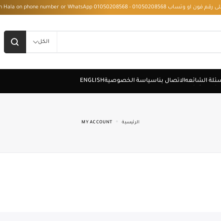
 - Installment with Hala on phone number or WhatsApp 01050208568
الكل
الرئيسية
MY ACCOUNT