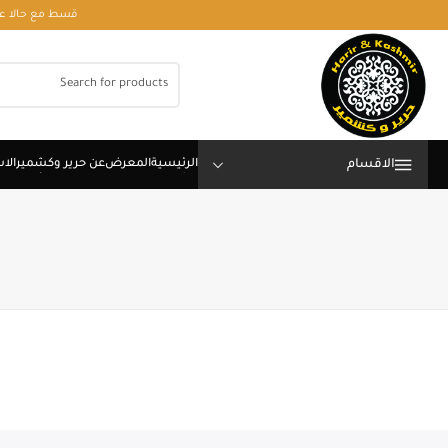
قسط مع حالا على رقم فون او وتساب 01050208568
الاقسام