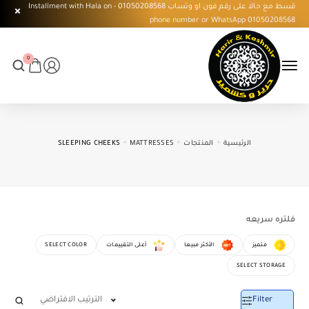
قسط مع حالا على رقم فون او وتساب 01050208568 - Installment with Hala on
phone number or WhatsApp 01050208568
0
الرئيسية
المنتجات
MATTRESSES
SLEEPING CHEEKS
فلتره سريعه
متميز
الأكثر مبيعا
أعلى التقييمات
SELECT COLOR
SELECT STORAGE
Filter
الترتيب الافتراضي