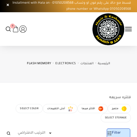
قسط مع حالا على رقم فون او وتساب 01050208568 - Installment with Hala on
phone number or WhatsApp 01050208568
0
الرئيسية
المنتجات
ELECTRONICS
FLASH MEMORY
فلتره سريعه
متميز
الأكثر مبيعا
أعلى التقييمات
SELECT COLOR
SELECT STORAGE
Filter
الترتيب الافتراضي