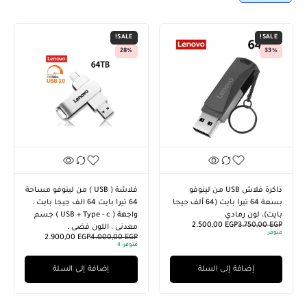
SALE!
SALE!
28%
33%
ذاكرة فلاش USB من لينوفو
فلاشة ( USB ) من لينوفو مساحة
بسعة 64 تيرا بايت (64 ألف جيجا
64 تيرا بايت 64 الف جيجا بايت .
بايت)، لون رمادي
واجهة ( USB + Type - c ) جسم
2.500,00
EGP
3.750,00
EGP
معدنى . اللون فضى .
متوفر
2.900,00
EGP
4.000,00
EGP
متوفر:
4
إضافة إلى السلة
إضافة إلى السلة