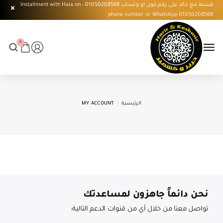
قسط مع حالا على رقم فون او وتساب 01050208568 - Installment with Hala on
phone number or WhatsApp 01050208568
0
الرئيسية
MY ACCOUNT
نحن دائماً جاهزون لمساعدتك
تواصل معنا من خلال أي من قنوات الدعم التالية: