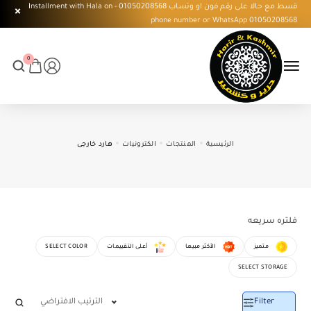
قسط مع حالا على رقم فون او وتساب 01050208568 - Installment with Hala on
phone number or WhatsApp 01050208568
0
الرئيسية
المنتجات
الكترونيات
هارد خارجى
فلتره سريعه
متميز
الأكثر مبيعا
أعلى التقييمات
SELECT COLOR
SELECT STORAGE
Filter
الترتيب الافتراضي