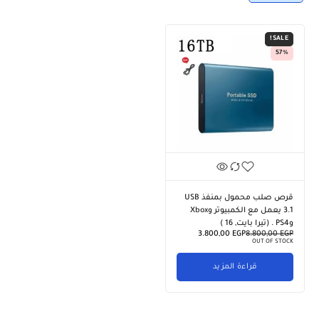
SALE!
57%
قرص صلب محمول بمنفذ USB
3.1 يعمل مع الكمبيوتر وXbox
وPS4 . (تيرا بايت, 16 )
3.800,00
EGP
8.800,00
EGP
OUT OF STOCK
قراءة المزيد