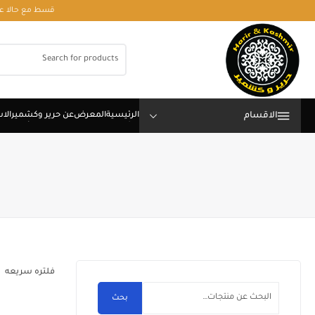
قسط مع حالا على رقم فون او وتساب 01050208568
الاقسام
فلتره سريعه
بحث