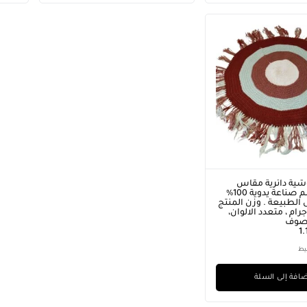
ية دائرية مقاس
120×120 سم صناعة يدوية 100%
 الطبيعة . وزن المنتج
 كيلو 250 جرام ، متعدد الالوان،
لصوف
1
يط
افة إلى السلة