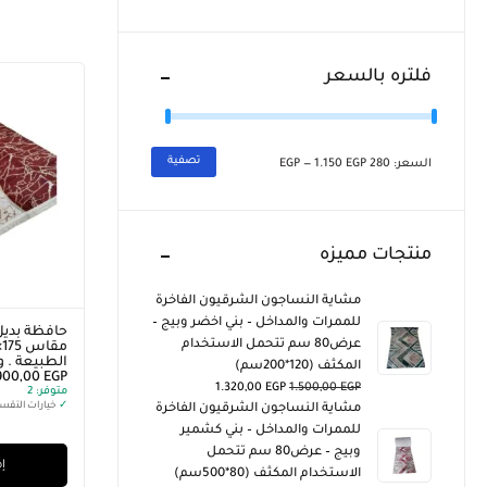
فلتره بالسعر
تصفية
السعر:
280 EGP
1.150 EGP
—
منتجات مميزه
مشاية النساجون الشرقيون الفاخرة
للممرات والمداخل – بني اخضر وبيج –
حافظة بديل 
عرض80 سم تتحمل الاستخدام
الطبيعة . وزن 3
المكثف (120*200سم)
900,00
EGP
1.320,00
EGP
1.500,00
EGP
متوفر:
2
✓
خيارات التقس
مشاية النساجون الشرقيون الفاخرة
للممرات والمداخل – بني كشمير
وبيج – عرض80 سم تتحمل
إض
الاستخدام المكثف (80*500سم)