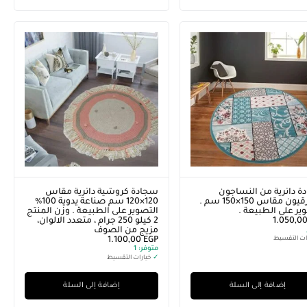
ة دائرية من النساجون
سجادة كروشية دائرية مقاس
الشرقيون مقاس 150×150 سم .
120×120 سم صناعة يدوية 100%
ير على الطبيعة .
التصوير على الطبيعة . وزن المنتج
1.050,0
2 كيلو 250 جرام ، متعدد الالوان،
مزيج من الصوف
ات التقسيط
EGP
1.100,00
متوفر:
1
✓
خيارات التقسيط
إضافة إلى السلة
إضافة إلى السلة