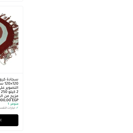
سجادة كروش
التصوير على
2
مزيج من ا
.100,00
EGP
متوفر:
1
✓
خيارات التقس
إض