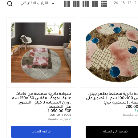
9
12
18
24
الترتيب الافتراضي
 دائرية مصنعة بظهر جينز .
سجادة دائرية مصنعة من خامات
مقاس 100×100 سم . التصوير على
عالية الجودة . مقاس 150×150 سم
عة . (كشمير× بيج)
. وزن السجادة 3 كيلو . التصوير
280,0
على الطبيعة .
1.050,00
EGP
1
ات التقسيط
OUT OF STOCK
✓
خيارات التقسيط
إضافة إلى السلة
قراءة المزيد