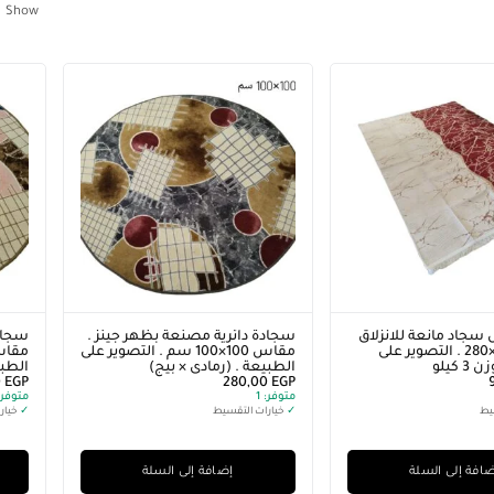
Show
سجاد مانعة للانزلاق
سجادة دائرية مصنعة بظهر جينز .
سجادة
مقاس 175×280 . التصوير على
مقاس 100×100 سم . التصوير على
 كيلو
الطبيعة . (رمادى × بيج)
الطبي
0
EGP
280,00
EGP
متوفر:
1
متوفر:
يط
✓
خيارات التقسيط
✓
خيار
افة إلى السلة
إضافة إلى السلة