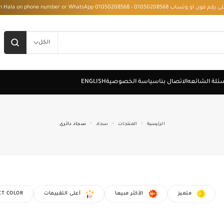
 - Installment with Hala on phone number or WhatsApp 01050208568
الكل
الرئيسية
المنتجات
سجاد
سجاد دائرى
متميز
الأكثر مبيعا
أعلى التقييمات
CT COLOR