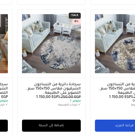
SALE!
8%
ية من النساجون
سجادة دائرية من النساجون
سجاد
الشرقيون مقاس 150×150 سم .
الشرقيون مقاس 150×150 سم .
 الطبيعة .
التصوير على الطبيعة .
التصو
0
EGP
1.150,00
EGP
1.250,00
EGP
1.150,00
EGP
1
O
متوفر:
1
متوفر
يط
✓
خيارات التقسيط
✓
خيار
قراءة المزيد
إضافة إلى السلة