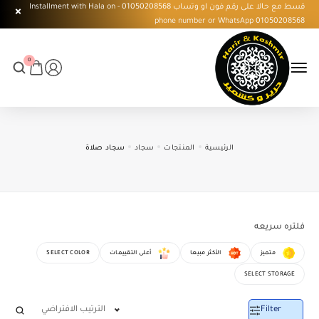
قسط مع حالا على رقم فون او وتساب 01050208568 - Installment with Hala on
phone number or WhatsApp 01050208568
0
الرئيسية
المنتجات
سجاد
سجاد صلاة
فلتره سريعه
متميز
الأكثر مبيعا
أعلى التقييمات
SELECT COLOR
SELECT STORAGE
Filter
الترتيب الافتراضي