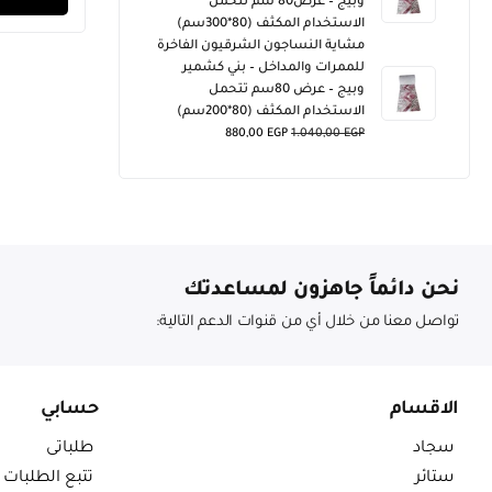
وبيج – عرض80 سم تتحمل
الاستخدام المكثف (80*300سم)
مشاية النساجون الشرقيون الفاخرة
للممرات والمداخل – بني كشمير
وبيج – عرض 80سم تتحمل
الاستخدام المكثف (80*200سم)
880,00
EGP
1.040,00
EGP
نحن دائماً جاهزون لمساعدتك
تواصل معنا من خلال أي من قنوات الدعم التالية:
الاقسام
حسابي
سجاد
طلباتى
ستائر
تتبع الطلبات