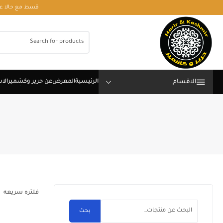
قسط مع حالا على رقم فون او وتساب 01050208568
الاقسام
فلتره سريعه
بحث