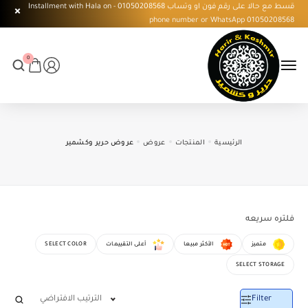
قسط مع حالا على رقم فون او وتساب 01050208568 - Installment with Hala on
phone number or WhatsApp 01050208568
0
الرئيسية
المنتجات
عروض
عروض حرير وكشمير
فلتره سريعه
متميز
الأكثر مبيعا
أعلى التقييمات
SELECT COLOR
SELECT STORAGE
Filter
الترتيب الافتراضي