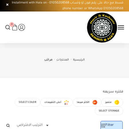
قسط مع حالا على رقم فون او وتساب 01050208568 - Installment with Hala on
phone number or WhatsApp 01050208568
0
الرئيسية
المنتجات
مراتب
فلتره سريعه
متميز
الأكثر مبيعا
أعلى التقييمات
SELECT COLOR
SELECT STORAGE
Filter
الترتيب الافتراضي