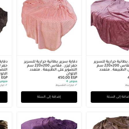
 بطانية حرارية للسرير
دفاية سرير، بطانية حرارية للسرير
دفاية
حفر ليزر . مقاس 200×220 سم
حفر ليزر . مقاس 200×220 سم
 الطبيعة . متعدد
التصوير على الطبيعة . متعدد
التصو
الالوان
الالو
0
EGP
450,00
EGP
متوفر:
4
متوفر:
يط
✓
خيارات التقسيط
✓
خيار
افة إلى السلة
إضافة إلى السلة