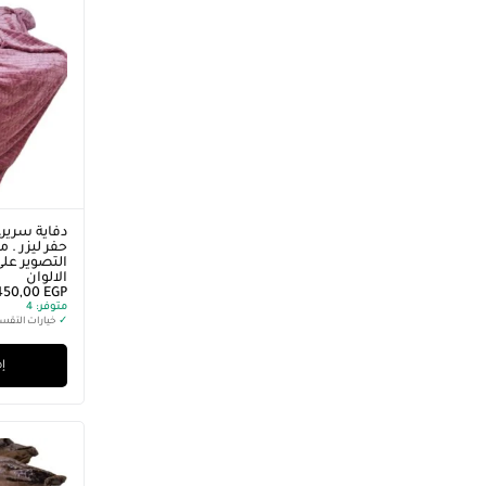
دفاية سرير،
التصوير على
الالوان
450,00
EGP
متوفر:
4
✓
خيارات التقس
إض