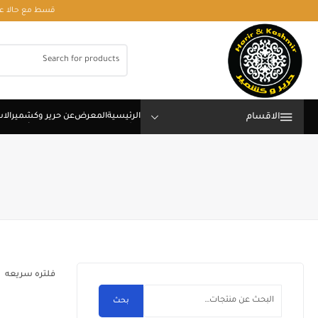
قسط مع حالا على رقم فون او وتساب 01050208568
الاقسام
فلتره سريعه
بحث