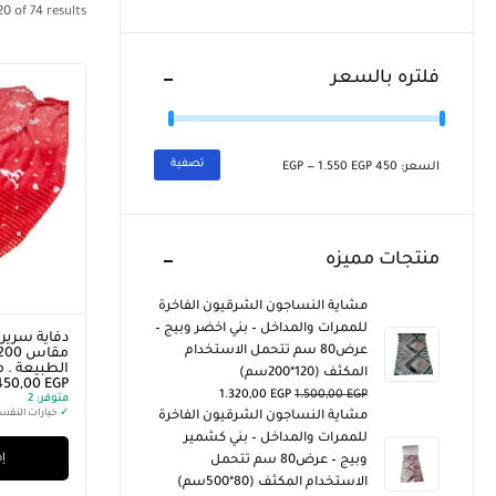
20
of
74
results
فلتره بالسعر
تصفية
السعر:
450 EGP
1.550 EGP
—
منتجات مميزه
مشاية النساجون الشرقيون الفاخرة
للممرات والمداخل – بني اخضر وبيج –
دفاية سرير ،
عرض80 سم تتحمل الاستخدام
الطبيعة . م
المكثف (120*200سم)
450,00
EGP
1.320,00
EGP
1.500,00
EGP
متوفر:
2
✓
خيارات التقس
مشاية النساجون الشرقيون الفاخرة
للممرات والمداخل – بني كشمير
إض
وبيج – عرض80 سم تتحمل
الاستخدام المكثف (80*500سم)