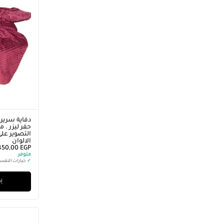
دفاية سرير،
التصوير على
الالوان
450,00
EGP
متوفر
✓
خيارات التقس
إض