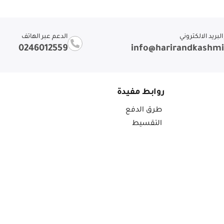
لبريد الالكتروني
الدعم عبر الهاتف
0246012559
info@harirandkashm
روابط مفيدة
طرق الدفع
التقسيط