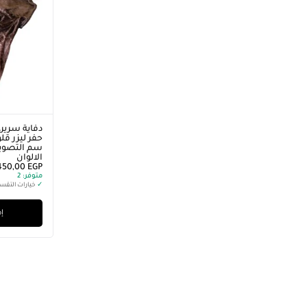
دفاية سرير،
سم التصوير
الالوان
450,00
EGP
متوفر:
2
✓
خيارات التقس
إض