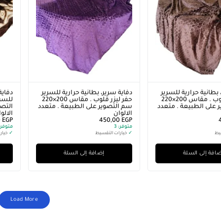
 بطانية حرارية للسرير
دفاية سرير، بطانية حرارية للسرير
دفاية
حفر ليزر قلوب . مقاس 200×220
حفر ليزر قلوب . مقاس 200×220
 على الطبيعة . متعدد
سم التصوير على الطبيعة . متعدد
التصو
الالوان
الالو
0
EGP
450,00
EGP
متوفر:
3
متوفر:
يط
✓
خيارات التقسيط
✓
خيار
افة إلى السلة
إضافة إلى السلة
Load More