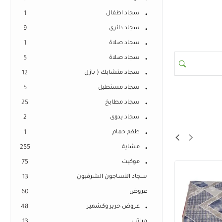
سجاد اطفال
1
سجاد دائرى
9
سجاد صلاة
1
سجاد صلاة
5
سجاد متشابك ( بازل
12
سجاد مستطيل
5
سجاد مطابخ
25
سجاد يدوى
2
طقم حمام
1
مشاية
255
موكيت
75
سجاد النساجون الشرقيون
13
عروض
60
عروض حرير وكشمير
48
مراتب