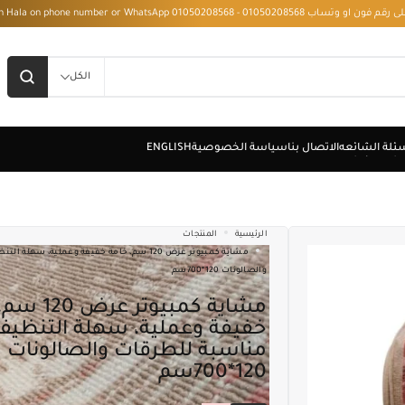
 - Installment with Hala on phone number or WhatsApp 01050208568
الكل
الرئيسية
المنتجات
مشاية كمبيوتر عرض 120 سم، خامة خفيفة وعملية، سه
والصالونات 120*700سم
مشاية كمبيوتر عرض 120 سم، خامة
خفيفة وعملية، سهلة التنظيف
مناسبة للطرقات والصالونات
120*700سم