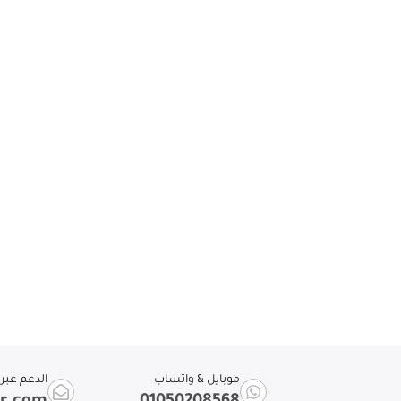
موبايل & واتساب
الدعم عبر ا