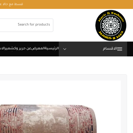
قسط مع حالا على رقم فون او وتساب 01050208568
الاقسام