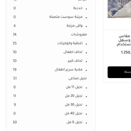
13
خددية
0
مرتبة سوست متصلة
0
واقى مرتبة
4
مفروشات
74
 مقاس
ملي وسهل
اغطية وكوفرتات
35
استخدام
لحاف اطفال
10
1.250
لحاف كبير
10
ملاية سرير اطفال
19
لسلة
نجيل صناعى
51
نجيل 11 مل
0
نجيل 20 مل
11
نجيل 30 مل
9
نجيل 40 مل
0
نجيل 6 مل
30