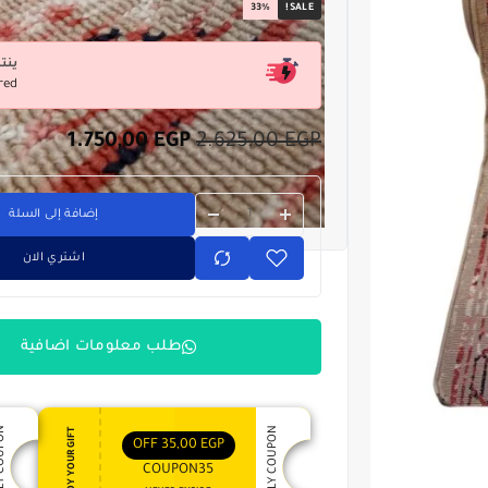
33%
SALE!
ينت
red
1.750,00
EGP
2.625,00
EGP
إضافة إلى السلة
اشتري الان
طلب معلومات اضافية
 COUPON
APPLY COUPON
ENJOY YOUR GIFT
OFF
35,00
EGP
COUPON35