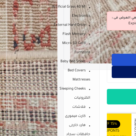
10
Artificial Grass 40 Ml
9
Electronics
هي العرض فى :
Expi
4
External Hard Drive
2
Flash Memory
1
Micro SD Card
2
Furniture
0
Baby Bed Sheet
2
Bed Covers
1
Mattresses
1
Sleeping Cheeks
الكترونيات
1
فلاشات
0
كارت ميمورى
0
APPLY COUPON
APPLY
ENJOY YOUR GIFT
ENJOY YOUR GIFT
OFF
10%
OFF
15%
هارد خارجى
1
COUPON10
COUPON15
حافظات سجاد
27