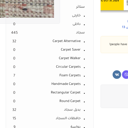
NEVER EXPIRE
VALID UNTIL OCT 31, 2024
ستائر
0
خارجى
0
داخلى
0
1
سجاد
445
32
Carpet Alternative
0
Carpet Saver
0
Carpet Walker
0
Circular Carpets
7
Foam Carpets
0
Handmade Carpets
0
Rectangular Carpet
0
Round Carpet
بديل سجاد
32
حافظات السجاد
15
دواسة
9