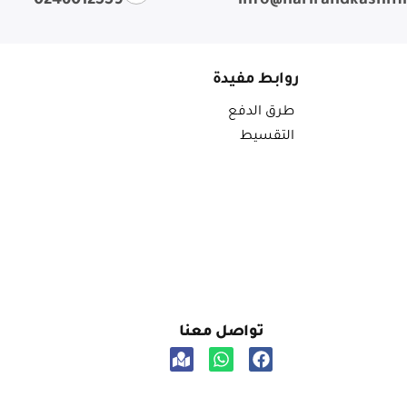
0246012559
info@harirandkashm
روابط مفيدة
طرق الدفع
التقسيط
تواصل معنا