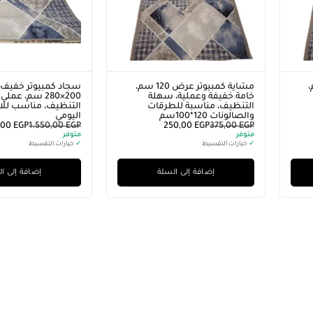
10 سم،
مشاية كمبيوتر عرض 120 سم،
سجاد كمبيوتر خفيف
خامة خفيفة وعملية، سهلة
200×280 سم، ع
التنظيف، مناسبة للطرقات
التنظيف، مناسب لل
والصالونات 120*100سم
اليومي
,00
EGP
1.550,00
EGP
250,00
EGP
375,00
EGP
متوفر
متوفر
✓
خيارات التقسيط
✓
خيارات التقسيط
إضافة إلى السلة
إضافة إلى ا