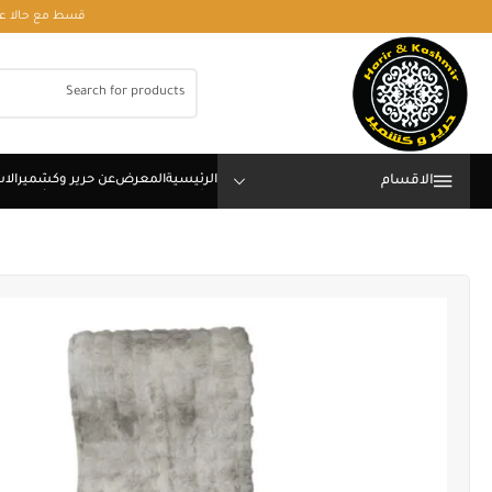
قسط مع حالا على رقم فون او وتساب 01050208568
الاقسام