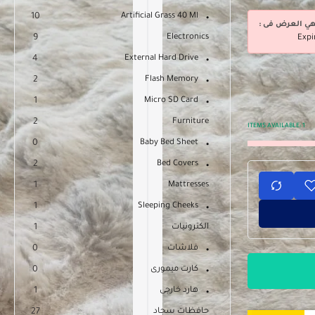
10
Artificial Grass 40 Ml
هي العرض فى :
9
Electronics
Expi
4
External Hard Drive
2
Flash Memory
1
Micro SD Card
2
Furniture
ITEMS AVAILABLE:
1
0
Baby Bed Sheet
2
Bed Covers
1
Mattresses
1
Sleeping Cheeks
الكترونيات
1
فلاشات
0
كارت ميمورى
0
هارد خارجى
1
حافظات سجاد
27