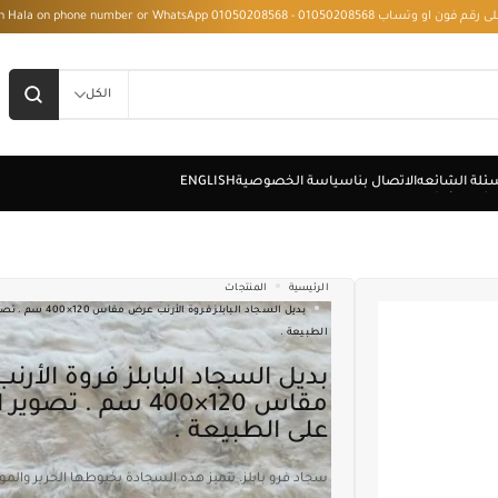
 - Installment with Hala on phone number or WhatsApp 01050208568
الكل
الرئيسية
المنتجات
بديل السجاد البابلز فروة الأ
الطبيعة .
بديل السجاد البابلز فروة الأرنب عرض
مقاس 120×400 سم . تصو
على الطبيعة .
سجاد فرو بابلز. تتميز هذه السجادة بخيوطها الحرير والمو