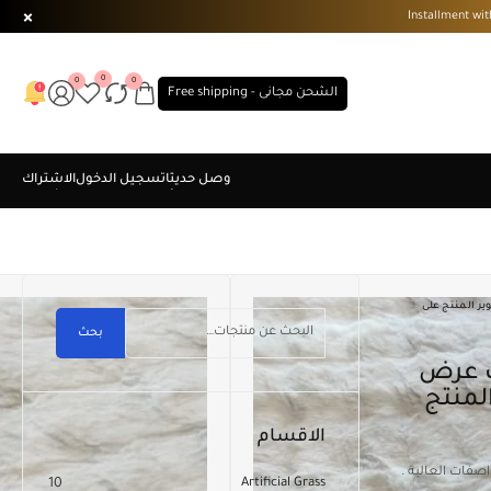
0
0
0
الشحن مجانى - Free shipping
رنب عرض مقاس 120×400 سم . تصوير المنتج على
بحث
ير المنتج
الاقسام
اصفات العالية .
10
Artificial Grass