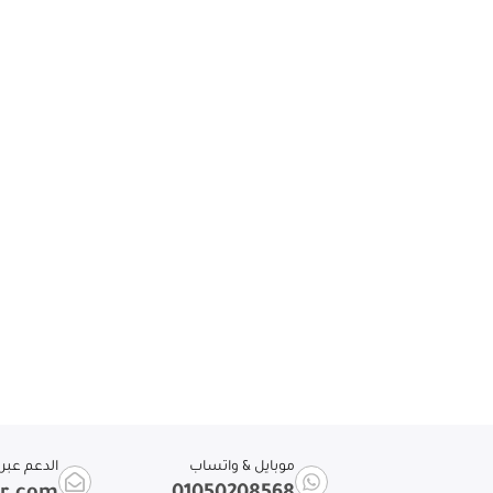
موبايل & واتساب
الدعم عبر ا