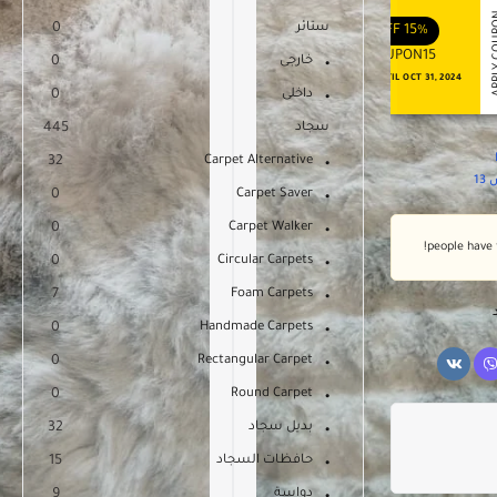
APPLY COUPON
APPLY
ENJOY YOUR GIFT
ENJOY YOUR GIFT
ستائر
0
OFF
10%
OFF
15%
COUPON10
COUPON15
خارجى
0
NEVER EXPIRE
VALID UNTIL OCT 31, 2024
داخلى
0
سجاد
445
32
Carpet Alternative
1
0
Carpet Saver
0
Carpet Walker
0
Circular Carpets
7
Foam Carpets
0
Handmade Carpets
0
Rectangular Carpet
0
Round Carpet
بديل سجاد
32
حافظات السجاد
15
دواسة
9