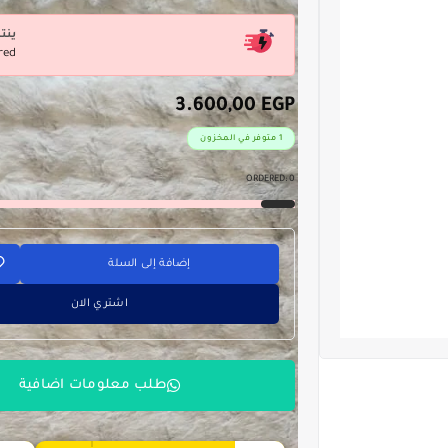
ينت
red
3.600,00
EGP
1 متوفر في المخزون
ORDERED:
0
إضافة إلى السلة
اشتري الان
طلب معلومات اضافية