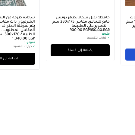
ات
حافظة بديل سجاد بظهر دوتس
سجادة طرقة من الن
عالية الجودة . مقاس 150×150 سم
مانع للانذلاق مقاس 175×280 سم
الشرقيون ذات مقاسا
وير
. التصوير على الطبيعة
يتم سرفلة الاطراف
EGP
950,00
EGP
900,00
المقاس المطلوب . ا
متوفر
الطبيعة 120×300 سم
✓
خيارات التقسيط
EGP
1.340,00
متوفر:
3
✓
خيارات التقسيط
إضافة إلى السلة
إضافة إلى ا