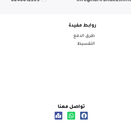
0246012559
info@harirandkashm
روابط مفيدة
طرق الدفع
التقسيط
تواصل معنا