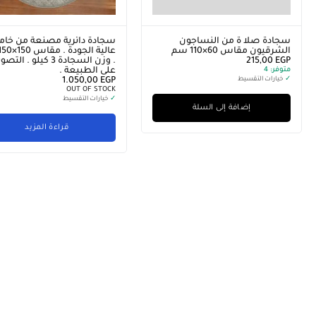
سجادة صلا ة من النساجون
سجادة دائرية مصنعة من خام
الشرقيون مقاس 60×110 سم
EGP
215,00
. وزن السجادة 3 كيلو . التص
متوفر:
4
على الطبيعة .
✓
خيارات التقسيط
EGP
1.050,00
OUT OF STOCK
✓
خيارات التقسيط
إضافة إلى السلة
قراءة المزيد