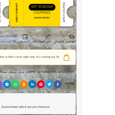
 COUPON
APPLY COUPON
ENJOY YOUR GIFT
OFF
35,00
EGP
COUPON35
NEVER EXPIRE
2 - DAY DELIVERY
التوصيل والإرجاع
دليل المقاسات
أغسطس 09
أغسطس 3
people have this in their carts right now. It's running out!
14
CATEGORIES:
CARPET ALTERNATIVE
,
بديل سجاد
,
سجاد
SHARE:
Guaranteed safe & secure checkout