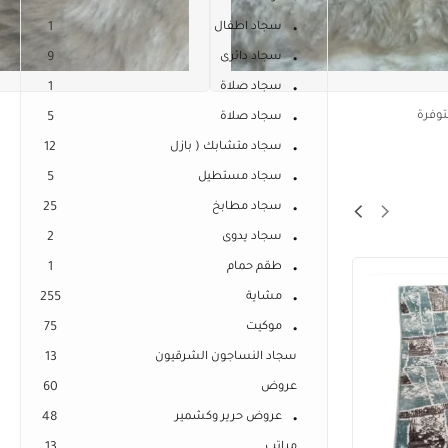
سجاد اطفال
1
سجاد دائرى
9
سجاد صلاة
1
توفرة
سجاد صلاة
5
سجاد متشابك ( بازل
12
سجاد مستطيل
5
سجاد مطابخ
25
سجاد يدوى
2
طقم حمام
1
مشاية
255
موكيت
75
سجاد النساجون الشرقيون
13
عروض
60
عروض حرير وكشمير
48
مراتب