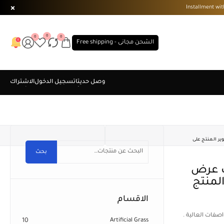
0
0
0
الشحن مجانى - Free shipping
رنب عرض مقاس 80×1000 سم . تصوير المنتج على
بحث
ير المنتج
الاقسام
اصفات العالية .
10
Artificial Grass