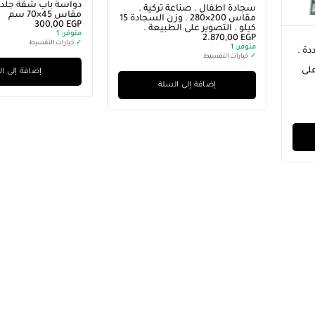
سجادة اطفال . صناعة تركية .
مقاس 45×70 سم
مقاس 200×280 . وزن السجادة 15
300,00
EGP
كيلو . التصوير على الطبيعة .
متوفر:
1
2.870,00
EGP
✓
خيارات التقسيط
متوفر:
1
ة .
✓
خيارات التقسيط
لى
إضافة إلى ا
إضافة إلى السلة