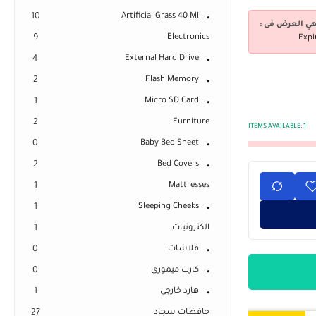
10
Artificial Grass 40 Ml
هي العرض فى :
9
Electronics
Expi
4
External Hard Drive
2
Flash Memory
1
Micro SD Card
2
Furniture
ITEMS AVAILABLE:
1
0
Baby Bed Sheet
2
Bed Covers
1
Mattresses
1
Sleeping Cheeks
الكترونيات
1
فلاشات
0
كارت ميمورى
0
هارد خارجى
1
حافظات سجاد
27