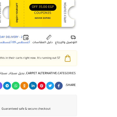
 COUPON
APPLY COUPON
ENJOY YOUR GIFT
OFF
35,00
EGP
COUPON35
NEVER EXPIRE
2 - DAY DELIVERY
التوصيل والإرجاع
دليل المقاسات
أغسطس 09
أغسطس 3
people have this in their carts right now. It's running out!
57
CATEGORIES:
CARPET ALTERNATIVE
,
بديل سجاد
,
سجاد
SHARE:
Guaranteed safe & secure checkout