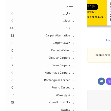
APPLY COUPON
APPLY
ENJOY YOUR GIFT
ENJOY YOUR GIFT
ستائر
0
OFF
10%
OFF
15%
COUPON10
COUPON15
خارجى
0
NEVER EXPIRE
VALID UNTIL OCT 31, 2024
داخلى
0
سجاد
445
32
Carpet Alternative
1
0
Carpet Saver
0
Carpet Walker
0
Circular Carpets
7
Foam Carpets
0
Handmade Carpets
0
Rectangular Carpet
0
Round Carpet
بديل سجاد
32
حافظات السجاد
15
دواسة
9