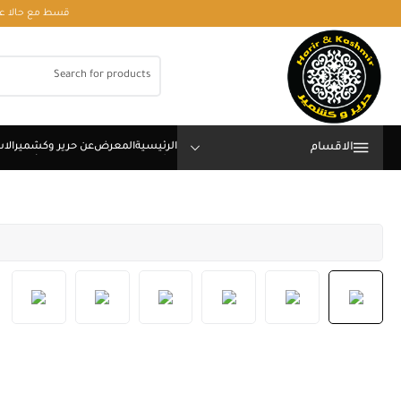
قسط مع حالا على رقم فون او وتساب 01050208568
الاقسام