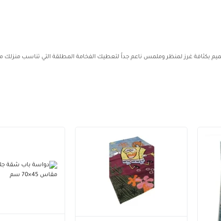
تصميم بكثافة غرز لمنظر وملمس ناعم جداُ لتعطيك الفخامة المطلقة التي تناسب منزلك م