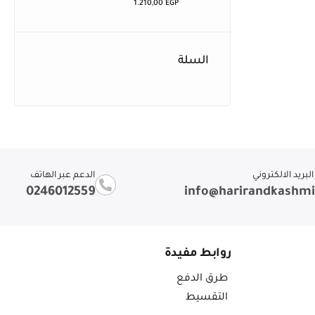
1.210,00
EGP
السلة
لبريد الالكتروني
الدعم عبر الهاتف
0246012559
info@harirandkashm
روابط مفيدة
طرق الدفع
التقسيط