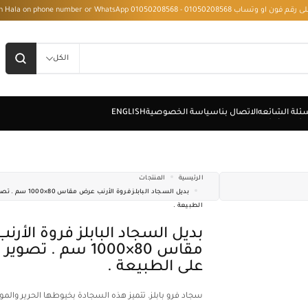
 - Installment with Hala on phone number or WhatsApp 01050208568
الكل
الرئيسية
المنتجات
بديل السجاد البابلز فروة الأ
الطبيعة .
بديل السجاد البابلز فروة الأرنب عرض
مقاس 80×1000 سم . تصو
على الطبيعة .
سجاد فرو بابلز. تتميز هذه السجادة بخيوطها الحرير والمو