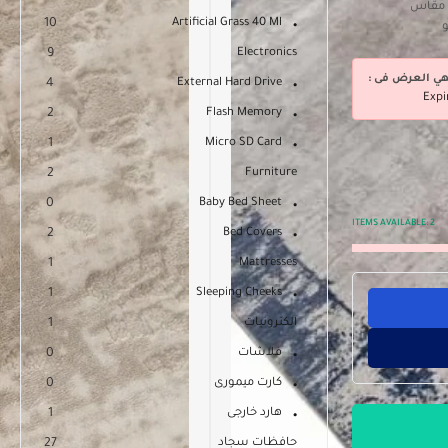
. مقاس
10
Artificial Grass 40 Ml
9
Electronics
هي العرض فى :
4
External Hard Drive
Expi
2
Flash Memory
1
Micro SD Card
2
Furniture
0
Baby Bed Sheet
ITEMS AVAILABLE:
2
2
Bed Covers
1
Mattresses
1
Sleeping Cheeks
الكترونيات
1
فلاشات
0
كارت ميمورى
0
هارد خارجى
1
حافظات سجاد
27