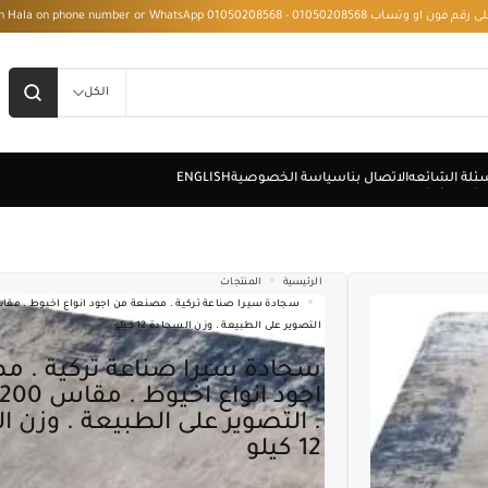
 - Installment with Hala on phone number or WhatsApp 01050208568
الكل
الرئيسية
المنتجات
التصوير على الطبيعة . وزن السجادة 12 كيلو
سجادة سيرا صناعة تركية . مصنعة من
. التصوير على الطبيعة . وزن 
12 كيلو