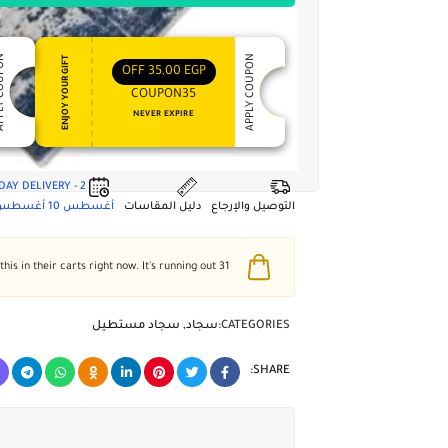
 COUPON
APPLY COUPON
ENJOY YOUR GIFT
OFF
35,00
EGP
COUPON35
NEVER EXPIRE
2 - DAY DELIVERY
التوصيل والإرجاع
دليل المقاسات
أغسطس 10
أغسطس 4
people have this in their carts right now. It's running out!
31
CATEGORIES:
سجاد
,
سجاد مستطيل
SHARE: