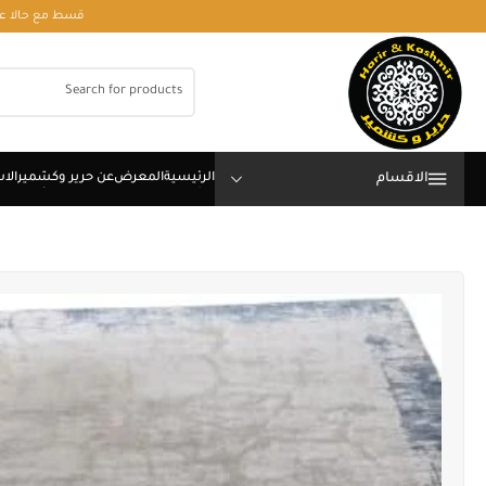
قسط مع حالا على رقم فون او وتساب 01050208568
الاقسام