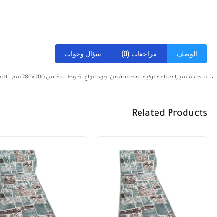
الوصف
مراجعات (0)
سؤال وجواب
سجادة سيرا صناعة تركية . مصنعة من اجود انواع اخيوط . مقاس 200×280سم . التصوير على الطبيعة . وزن السجادة 12 كيلو
Related Products