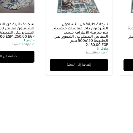
سجادة طرقة من النساجون
سجادة دائرية من ال
ة .
الشرقيون ذات مقاسات متعددة .
يتم سرفلة الاطراف حسب
التصوير على الطبيعة 
لى
المقاس المطلوب . التصوير على
EGP
1.250,00
EGP
,00
الطبيعة 120×500 سم
متوفر:
1
EGP
2.180,00
✓
خيارات التقسيط
متوفر:
3
✓
خيارات التقسيط
إضافة إلى ا
إضافة إلى السلة