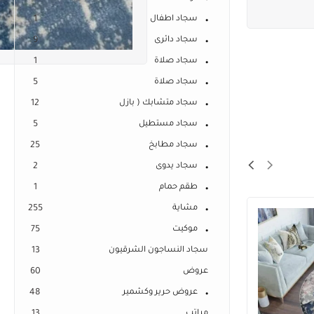
سجاد اطفال
1
سجاد دائرى
9
سجاد صلاة
1
سجاد صلاة
5
سجاد متشابك ( بازل
12
سجاد مستطيل
5
سجاد مطابخ
25
سجاد يدوى
2
طقم حمام
1
مشاية
255
موكيت
75
سجاد النساجون الشرقيون
13
عروض
60
عروض حرير وكشمير
48
مراتب