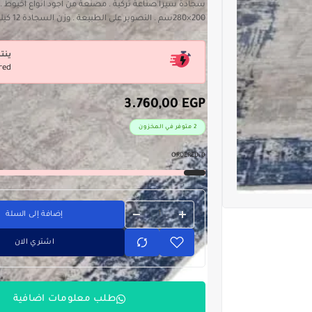
سجادة سيرا صناعة تركية . مصنعة من اجود انواع اخيوط 
200×280سم . التصوير على الطبيعة . وزن السجادة 12 كيلو
ينت
red
3.760,00
EGP
2 متوفر في المخزون
ORDERED:
0
إضافة إلى السلة
اشتري الان
طلب معلومات اضافية