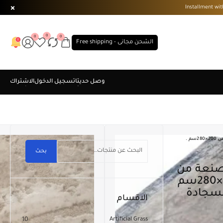
0
0
0
الشحن مجانى - Free shipping
سجادة سيرا صناعة تركية . مصنعة من اجود انواع اخيوط . مقاس 200×280سم .
بحث
اجود انواع اخيوط . مقاس 200×280سم
السجادة
الاقسام
10
Artificial Grass