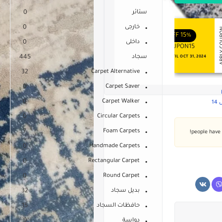
ستائر
0
خارجى
0
APPLY COUPON
APPLY
ENJOY YOUR GIFT
ENJOY YOUR GIFT
OFF
10%
OFF
15%
داخلى
0
COUPON10
COUPON15
سجاد
445
NEVER EXPIRE
VALID UNTIL OCT 31, 2024
32
Carpet Alternative
0
Carpet Saver
0
Carpet Walker
1
0
Circular Carpets
7
Foam Carpets
0
Handmade Carpets
0
Rectangular Carpet
0
Round Carpet
بديل سجاد
32
حافظات السجاد
15
دواسة
9