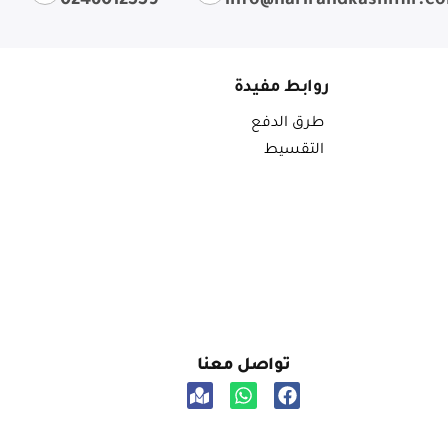
0246012559
info@harirandkashmir.c
روابط مفيدة
طرق الدفع
التقسيط
تواصل معنا