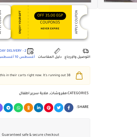
 COUPON
APPLY COUPON
ENJOY YOUR GIFT
OFF
35,00
EGP
COUPON35
NEVER EXPIRE
2 - DAY DELIVERY
التوصيل والإرجاع
دليل المقاسات
أغسطس 10
أغسطس 4
people have this in their carts right now. It's running out!
38
CATEGORIES:
مفروشات
,
ملاية سرير اطفال
SHARE:
Guaranteed safe & secure checkout