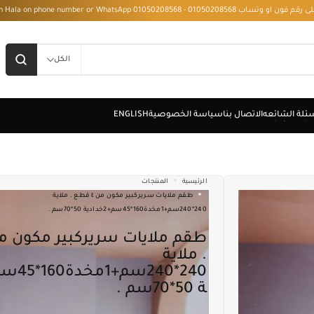
 - Installment with Hala on phone number or WhatsApp 01050208568
الكل
الرئيسية
المنتجات
طقم ملايات سريركبير مكون من ٤ قطع . ملاية
240*240سم+1مخدة160*45سم+2خدادية 50*70سم .
طقم ملايات سريركبير مكون من ٤ قطع
. ملاية
ة 50*70سم .