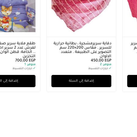
رير
دفاية سريرمشجرة ، بطانية حرارية
طقم ملاية سرير صغ
200×220 سم
للسرير . مقاس 200×220 سم
لفرش عدد 2 
التصوير على الطبيعة . متعدد
.. الخامة: قطن الوان
الالوان
التخزين
700,00
EGP
450,00
EGP
متوفر:
2
متوفر:
1
✓
خيارات التقسيط
✓
خيارات التقسيط
إضافة إلى السلة
إضافة إلى ا