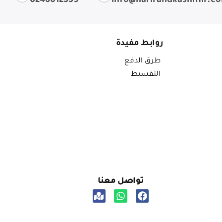
0246012559
info@harirandkashmir.c
روابط مفيدة
طرق الدفع
التقسيط
تواصل معنا