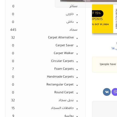
ستائر
0
APPLY COUPON
APPLY
ENJOY YOUR GIFT
ENJOY YOUR GIFT
OFF
10%
OFF
15%
خارجى
0
COUPON10
COUPON15
داخلى
0
NEVER EXPIRE
VALID UNTIL OCT 31, 2024
سجاد
445
32
Carpet Alternative
0
Carpet Saver
1
0
Carpet Walker
0
Circular Carpets
7
Foam Carpets
0
Handmade Carpets
0
Rectangular Carpet
0
Round Carpet
بديل سجاد
32
حافظات السجاد
15
دواسة
9