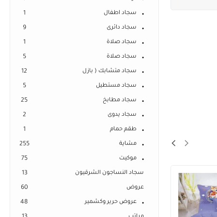
سجاد اطفال
1
سجاد دائرى
9
سجاد صلاة
1
سجاد صلاة
5
سجاد متشابك ( بازل
12
سجاد مستطيل
5
سجاد مطابخ
25
سجاد يدوى
2
طقم حمام
1
مشاية
255
موكيت
75
سجاد النساجون الشرقيون
13
عروض
60
عروض حرير وكشمير
48
مراتب