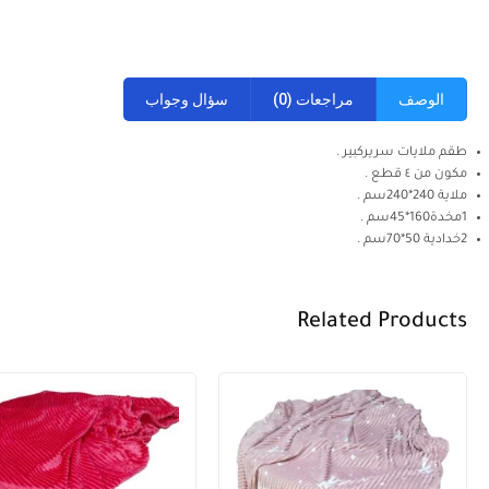
الوصف
مراجعات (0)
سؤال وجواب
طقم ملايات سريركبير .
مكون من ٤ قطع .
ملاية 240*240سم .
1مخدة160*45سم .
2خدادية 50*70سم .
Related Products