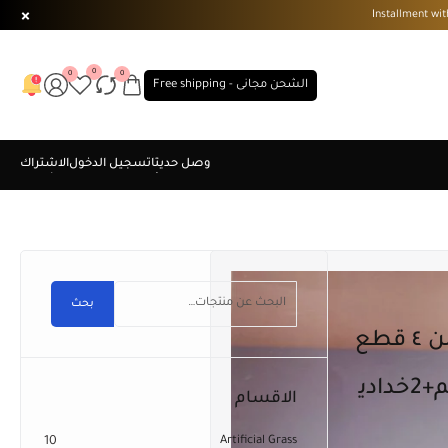
0
0
0
الشحن مجانى - Free shipping
بحث
240*240سم+1مخدة160*45سم+2خدادي
الاقسام
10
Artificial Grass