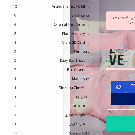
10
Artificial Grass 40 Ml
9
Electronics
هي العرض فى :
Expi
4
External Hard Drive
2
Flash Memory
1
Micro SD Card
2
Furniture
0
Baby Bed Sheet
ITEMS AVAILABLE:
1
2
Bed Covers
1
Mattresses
1
Sleeping Cheeks
الكترونيات
1
فلاشات
0
كارت ميمورى
0
هارد خارجى
1
حافظات سجاد
27