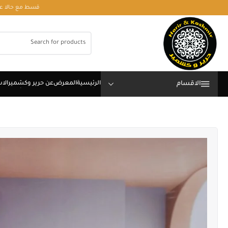
قسط مع حالا على رقم فون او وتساب 01050208568
الاقسام