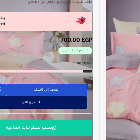
طقم ملايات سريركبير مكون من ٤ قطع .
ينت
red
700,00
EGP
1 متوفر في المخزون
ORDERED:
0
إضافة إلى السلة
اشتري الان
طلب معلومات اضافية