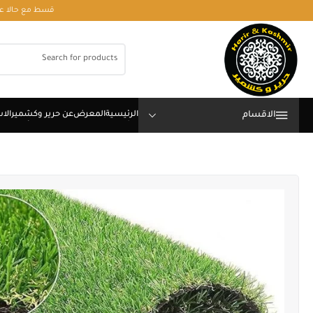
قسط مع حالا على رقم فون او وتساب 01050208568
الاقسام