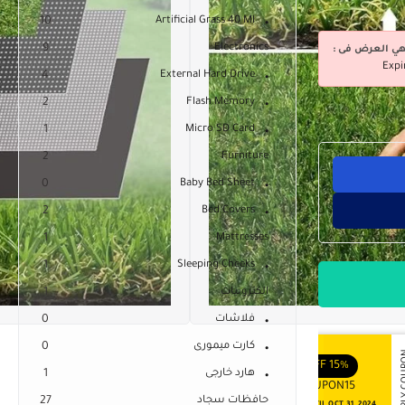
10
Artificial Grass 40 Ml
9
Electronics
هي العرض فى :
Expi
4
External Hard Drive
2
Flash Memory
1
Micro SD Card
2
Furniture
0
Baby Bed Sheet
2
Bed Covers
1
Mattresses
1
Sleeping Cheeks
الكترونيات
1
فلاشات
0
كارت ميمورى
0
APPLY COUPON
APPLY
ENJOY YOUR GIFT
ENJOY YOUR GIFT
OFF
10%
OFF
15%
هارد خارجى
1
COUPON10
COUPON15
حافظات سجاد
27
NEVER EXPIRE
VALID UNTIL OCT 31, 2024