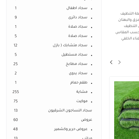
سجاد اطفال
1
المطاط بفتحة تصريف، سهلة التنظيف
سجاد دائرى
9
زق والبهتان
 التنظيف
سجاد صلاة
1
عة حسب المقاس
سجاد صلاة
5
اء الخلفي
سجاد متشابك ( بازل
12
سجاد مستطيل
5
سجاد مطابخ
25
سجاد يدوى
2
طقم حمام
1
مشاية
255
موكيت
75
سجاد النساجون الشرقيون
13
عروض
60
عروض حرير وكشمير
48
مراتب