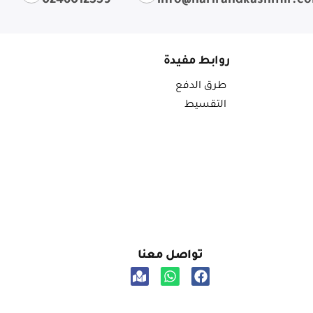
0246012559
info@harirandkashmir.c
روابط مفيدة
طرق الدفع
التقسيط
تواصل معنا