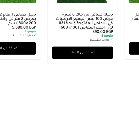
عي ارتفاع 2سم 20 مل
نجيله صناعي من ماك 6 ملم -
لفة (
عرض 100 سم - لجميع الارضيات
بعرض 2 متر فى 
في الاماكن المفتوحة والمغلقة -
200 ×800 ) سم
لون اخضر المقاس (100× 600)
EGP
5.680,00
EGP
890,00
متوفر:
2
متوفر:
3
✓
خيارات التقسيط
✓
خيارات التقسيط
إضافة إلى ا
إضافة إلى السلة