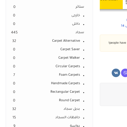
ستائر
0
خارجى
0
داخلى
0
1
سجاد
445
32
Carpet Alternative
0
Carpet Saver
0
Carpet Walker
0
Circular Carpets
7
Foam Carpets
0
Handmade Carpets
0
Rectangular Carpet
0
Round Carpet
بديل سجاد
32
حافظات السجاد
15
دواسة
9