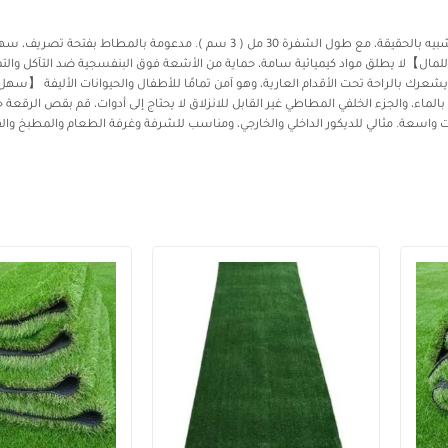
مصنوعة من خيوط البولي بروبلين عالية الجودة. مصممة ومصنوعة وفقًا للعشب الشبيه بالحقيقة، مع طول الشفرة 30 مل ( 3 سم ). مدعومة ب
للمال】لا يطلق مواد كيميائية سامة، حماية من الأشعة فوق البنفسجية ضد التآكل والتم
عرك بالراحة تحت الأقدام العارية، وهو آمن تمامًا للأطفال والحيوانات الأليفة 【سهل
ماء، والجزء الخلفي المطاطي غير القابل للانزلاق لا يحتاج إلى أدوات، قم بقص الرق
سعة. مثالي للديكور الداخلي والخارجي، ومناسب للشرفة وغرفة الطعام والمطبخ والفن