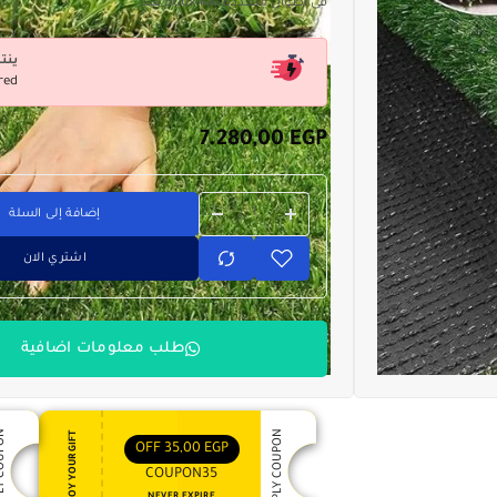
فى اطوال متعددة 400×500 سم
ينت
red
7.280,00
EGP
إضافة إلى السلة
اشتري الان
طلب معلومات اضافية
 COUPON
APPLY COUPON
ENJOY YOUR GIFT
OFF
35,00
EGP
COUPON35
NEVER EXPIRE