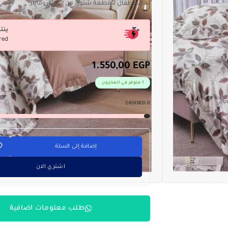
لحاف اطفال 2 قطعة شتوي من المايكروفايبر
ينت
red
1.550,00
EGP
1 متوفر في المخزون
ORDERED:
0
إضافة إلى السلة
اشتري الان
طلب معلومات اضافية