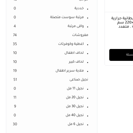
13
خددية
0
مرتبة سوست متصلة
0
سب
دفاية سرير، بطانية حرارية للسرير
دفاية سريرمشجرة ، ب
او شبابى
حفر ليزر . مقاس 200×220 سم
واقى مرتبة
4
سهل
التصوير على الطبيعة . متعدد
التصوير على الطبيعة
الالوان
الالوان
450,00
EGP
450,00
EGP
مفروشات
74
متوفر:
4
متوفر:
2
✓
خيارات التقسيط
✓
خيارات التقسيط
اغطية وكوفرتات
35
لحاف اطفال
10
إضافة إلى السلة
إضافة إلى ا
لحاف كبير
10
ملاية سرير اطفال
19
نجيل صناعى
51
نجيل 11 مل
0
نجيل 20 مل
11
نجيل 30 مل
9
نجيل 40 مل
0
نجيل 6 مل
30