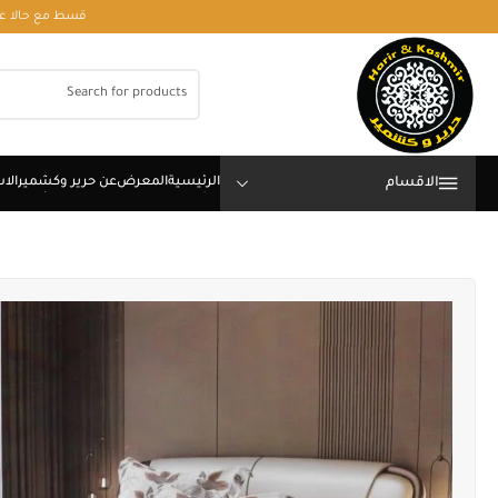
قسط مع حالا على رقم فون او وتساب 01050208568
الاقسام