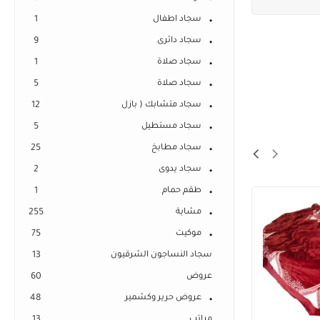
سجاد اطفال
1
سجاد دائرى
9
سجاد صلاة
1
سجاد صلاة
5
سجاد متشابك ( بازل
12
سجاد مستطيل
5
سجاد مطابخ
25
سجاد يدوى
2
طقم حمام
1
مشاية
255
موكيت
75
سجاد النساجون الشرقيون
13
عروض
60
عروض حرير وكشمير
48
مراتب