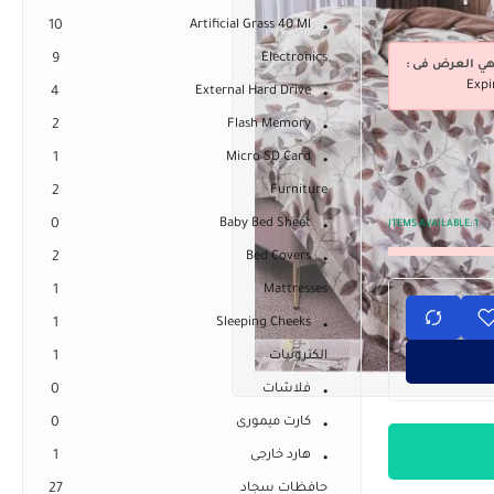
10
Artificial Grass 40 Ml
9
Electronics
هي العرض فى :
Expi
4
External Hard Drive
2
Flash Memory
1
Micro SD Card
2
Furniture
0
Baby Bed Sheet
ITEMS AVAILABLE:
1
2
Bed Covers
1
Mattresses
1
Sleeping Cheeks
الكترونيات
1
فلاشات
0
كارت ميمورى
0
هارد خارجى
1
حافظات سجاد
27