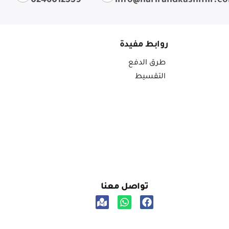
0246012559
info@harirandkashmir.c
روابط مفيدة
طرق الدفع
التقسيط
تواصل معنا