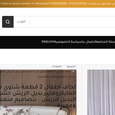
 - Installment with Hala on phone number or WhatsApp 01050208568
الكل
الرئيسية
المنتجات
لحاف اطفال 2 قطعة شتوي من المايكروفايبر بديل الريش حشو
للريش . بتصاميم متعددة ومميزة .
لحاف اطفال 2 قطعة شتوي من
المايكروفايبر بديل الريش حشوة
البديل للريش . بتصاميم متعد
ومميزة .