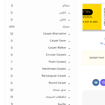
ستائر
0
APPLY COUPON
APPLY
ENJOY YOUR GIFT
ENJOY YOUR GIFT
OFF
10%
OFF
15%
خارجى
0
COUPON10
COUPON15
داخلى
0
NEVER EXPIRE
VALID UNTIL OCT 31, 2024
سجاد
445
32
Carpet Alternative
0
Carpet Saver
1
0
Carpet Walker
0
Circular Carpets
7
Foam Carpets
0
Handmade Carpets
0
Rectangular Carpet
0
Round Carpet
بديل سجاد
32
حافظات السجاد
15
دواسة
9