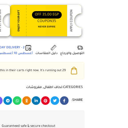
 COUPON
APPLY COUPON
ENJOY YOUR GIFT
OFF
35,00
EGP
COUPON35
NEVER EXPIRE
2 - DAY DELIVERY
التوصيل والإرجاع
دليل المقاسات
أغسطس 10
أغسطس 4
people have this in their carts right now. It's running out!
29
CATEGORIES:
لحاف اطفال
,
مفروشات
SHARE:
Guaranteed safe & secure checkout