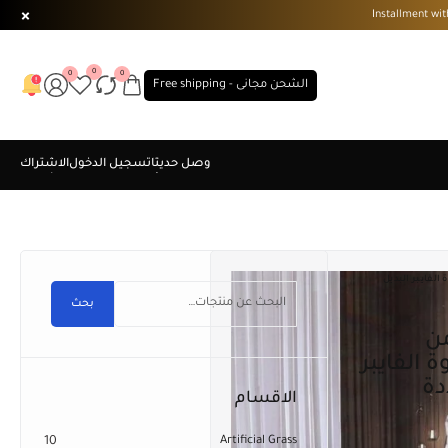
0
0
0
الشحن مجانى - Free shipping
ة الفايبر البديل
بحث
 الفايبر
دة
الاقسام
10
Artificial Grass