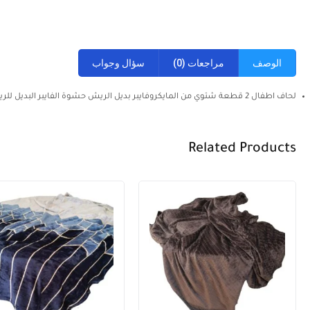
الوصف
مراجعات (0)
سؤال وجواب
لحاف اطفال 2 قطعة شتوي من المايكروفايبر بديل الريش حشوة الفايبر البديل للريش . بتصاميم متعددة ومميزة . .
Related Products