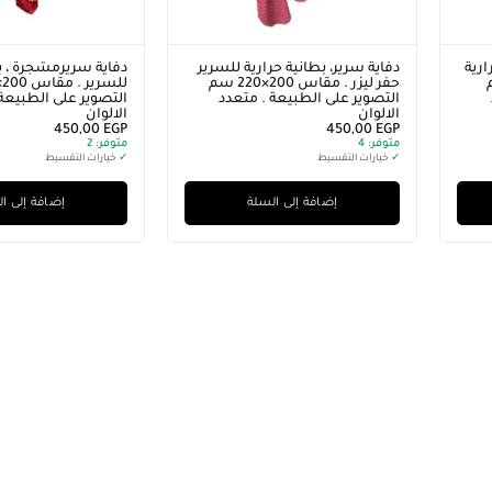
دفاية سرير ، بطانية حرارية للسرير .
طقم ملاية سرير صغير منا
مقاس 200×220 سم التصوير على
لفرش عدد 2 سرير اطفال 
الطبيعة . متعدد الالوان
.. الخامة: قطن الوان ثابتة 
EGP
450,00
التخزين
متوفر:
2
EGP
700,00
✓
خيارات التقسيط
متوفر:
1
✓
خيارات التقسيط
إضافة إلى السلة
إضافة إلى السلة