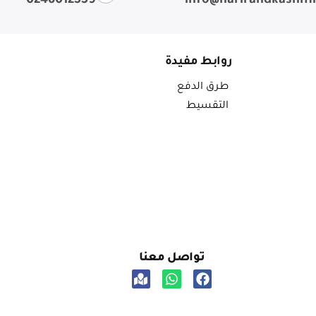
0246012559
info@harirandkashm
روابط مفيدة
طرق الدفع
التقسيط
تواصل معنا