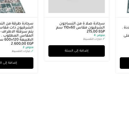
سجادة صلا ة من النساجون
سجادة طرقة من الن
ة .
الشرقيون مقاس 60×110 سم
الشرقيون ذات مقاسا
EGP
215,00
يتم سرفلة الاطراف
لى
متوفر:
4
المقاس المطلوب . ا
✓
خيارات التقسيط
الطبيعة 120×600 سم
2.600,00
EGP
متوفر:
2
إضافة إلى السلة
✓
خيارات التقسيط
إضافة إلى ا