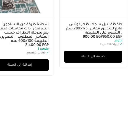
حافظة بديل سجاد بظهر دوتس
سجادة طرقة من النساجون
مانع للانذلاق مقاس 175×280 سم
الشرقيون ذات مقاسات متعدد
. التصوير على الطبيعة
يتم سرفلة الاطراف حسب
EGP
950,00
EGP
900,00
المقاس المطلوب . التصوير ع
متوفر
الطبيعة 100×600 سم
✓
خيارات التقسيط
EGP
2.400,00
متوفر:
3
✓
خيارات التقسيط
إضافة إلى السلة
إضافة إلى السلة