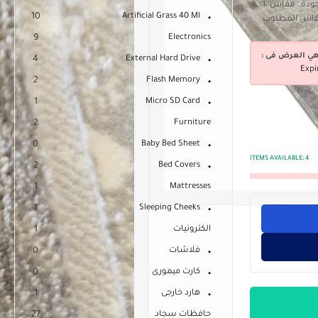
مشاية استايل تركى مصنعة من خامات مستوردة عالية الجودة . مقاس ٦٠
10
Artificial Grass 40 Ml
9
Electronics
هي العرض فى :
4
External Hard Drive
Expi
2
Flash Memory
1
Micro SD Card
2
Furniture
0
Baby Bed Sheet
ITEMS AVAILABLE:
4
2
Bed Covers
1
Mattresses
1
Sleeping Cheeks
الكترونيات
1
فلاشات
0
كارت ميمورى
0
هارد خارجى
1
حافظات سجاد
27