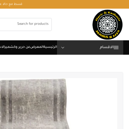
قسط مع حالا على رقم فون او وتساب 01050208568
الاقسام