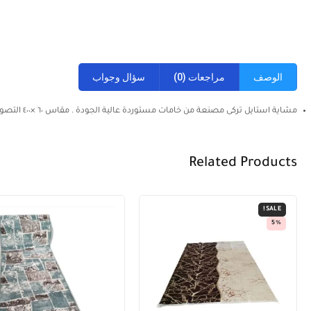
الوصف
مراجعات (0)
سؤال وجواب
مشاية استايل تركى مصنعة من خامات مستوردة عالية الجودة . مقاس ٦٠ ×٤٠٠ التصوير على الطبيعة . يتم سرفلة الاطراف حسب المقاس المطلوب .
Related Products
SALE!
5%