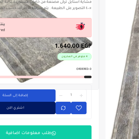
×٤٠٠ التصوير على الطبيعة . يتم سرفلة الاطراف حسب المقاس المطلوب .
ينت
red
1.640,00
EGP
4 متوفر في المخزون
ORDERED:
0
إضافة إلى السلة
اشتري الان
طلب معلومات اضافية