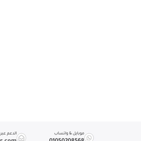
موبايل & واتساب
الدعم عبر ا