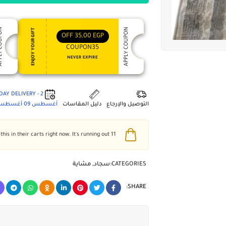
 COUPON
APPLY COUPON
ENJOY YOUR GIFT
OFF
35,00
EGP
COUPON35
NEVER EXPIRE
2 - DAY DELIVERY
التوصيل والإرجاع
دليل المقاسات
أغسطس 09
أغسطس 3
people have this in their carts right now. It's running out!
11
CATEGORIES:
سجاد
,
مشاية
SHARE: