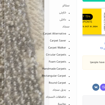
ستائر
0
خارجى
0
APPLY COUPON
APPLY
ENJOY YOUR GIFT
ENJOY YOUR GIFT
OFF
10%
OFF
15%
داخلى
0
COUPON10
COUPON15
سجاد
445
NEVER EXPIRE
VALID UNTIL OCT 31, 2024
32
Carpet Alternative
0
Carpet Saver
0
Carpet Walker
1
0
Circular Carpets
7
Foam Carpets
0
Handmade Carpets
0
Rectangular Carpet
0
Round Carpet
بديل سجاد
32
حافظات السجاد
15
دواسة
9