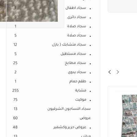
سجاد اطفال
1
سجاد دائرى
9
سجاد صلاة
1
سجاد صلاة
5
سجاد متشابك ( بازل
12
سجاد مستطيل
5
سجاد مطابخ
25
سجاد يدوى
2
طقم حمام
1
مشاية
255
موكيت
75
سجاد النساجون الشرقيون
13
عروض
60
عروض حرير وكشمير
48
مراتب