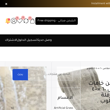
0
0
0
الشحن مجانى - Free shipping
مشاية استايل تركى مصنعة من خامات مستوردة عالية الجودة . مقاس ٦٠ ×٤٠٠ التصوير
بحث
مستوردة عالية الجودة . مقاس ٦٠ ×٤٠٠
فلة
الاقسام
وب .
10
Artificial Grass