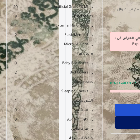
10
Artificial Grass 40 Ml
ة تركى مصنعة من خامات عالية الجودة . بعرض100 سم فى اطوال
9
Electronics
4
External Hard Drive
2
Flash Memory
هي العرض فى :
Expi
1
Micro SD Card
2
Furniture
0
Baby Bed Sheet
2
Bed Covers
1
Mattresses
ITEMS AVAILABLE:
2
1
Sleeping Cheeks
الكترونيات
1
فلاشات
0
كارت ميمورى
0
هارد خارجى
1
حافظات سجاد
27