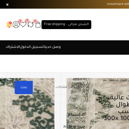
0
0
0
الشحن مجانى - Free shipping
 خامات عالية الجودة . بعرض 100 سم فى اطوال مختلفة . يتم
بحث
 فى اطوال
حسب
الاقسام
المقاس المطلوب . مقاس ( 100 ×300
10
Artificial Grass