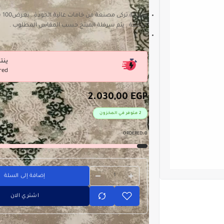
مشاي
مختلفة . يتم سرفلة المنتج حسب المقاس المطلوب .
ينت
red
2.030,00
EGP
2 متوفر في المخزون
ORDERED:
0
إضافة إلى السلة
اشتري الان