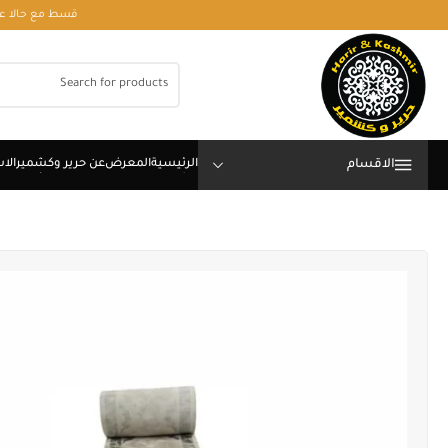
قسط مع حالا على رقم فون او وتساب 01050208568
الاقسام