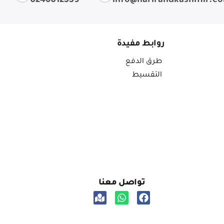
0246012559
info@harirandkashmir.c
روابط مفيدة
طرق الدفع
التقسيط
تواصل معنا