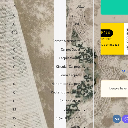
ستائر
0
خارجى
0
داخلى
0
APPLY COUPON
APPLY
ENJOY YOUR GIFT
ENJOY YOUR GIFT
15%
OFF
سجاد
10%
OFF
445
COUPON10
COUPON15
32
Carpet Alternative
NEVER EXPIRE
VALID UNTIL OCT 31, 2024
0
Carpet Saver
0
Carpet Walker
0
Circular Carpets
1
7
Foam Carpets
0
Handmade Carpets
0
Rectangular Carpet
0
Round Carpet
بديل سجاد
32
حافظات السجاد
15
دواسة
9