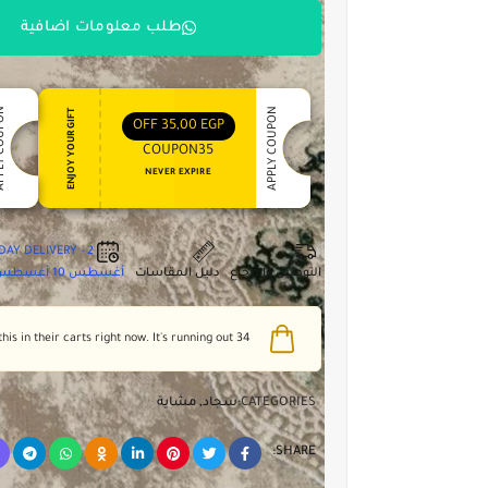
طلب معلومات اضافية
 COUPON
APPLY COUPON
ENJOY YOUR GIFT
OFF
35,00
EGP
COUPON35
NEVER EXPIRE
2 - DAY DELIVERY
التوصيل والإرجاع
دليل المقاسات
أغسطس 10
أغسطس 4
people have this in their carts right now. It's running out!
34
CATEGORIES:
سجاد
,
مشاية
SHARE: