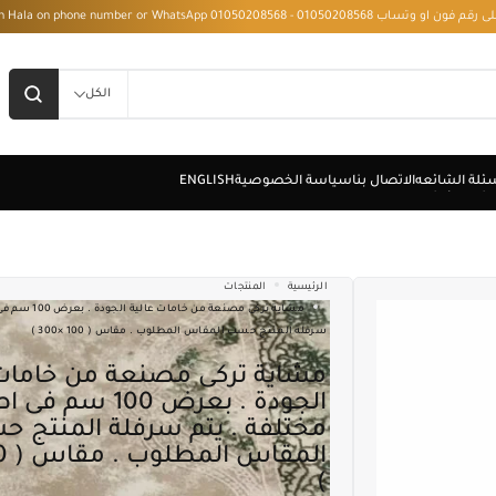
 - Installment with Hala on phone number or WhatsApp 01050208568
الكل
الرئيسية
المنتجات
مشاية تركى مصنعة من
سرفلة المنتج حسب المقاس المطلوب . مقاس ( 100 ×300 )
مشاية تركى مصنعة من خامات عالية
الجودة . بعرض 100 سم
مختلفة . يتم سرفلة المنتج 
)