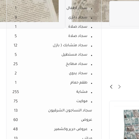
سجاد اطفال
1
سجاد دائرى
9
سجاد صلاة
1
سجاد صلاة
5
سجاد متشابك ( بازل
12
سجاد مستطيل
5
سجاد مطابخ
25
سجاد يدوى
2
طقم حمام
1
مشاية
255
موكيت
75
سجاد النساجون الشرقيون
13
عروض
60
عروض حرير وكشمير
48
مراتب