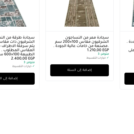
سجادة ممر من النساجون
سجادة طرقة من الن
ة .
الشرقيون مقاس 100×200 سم
الشرقيون ذات مقاسا
.مصنعة من خامات عالية الجودة .
يتم سرفلة الاطراف
لى
EGP
1.210,00
المقاس المطلوب . ا
متوفر:
3
الطبيعة 100×600 سم
✓
خيارات التقسيط
EGP
2.400,00
متوفر:
3
✓
خيارات التقسيط
إضافة إلى السلة
إضافة إلى ا