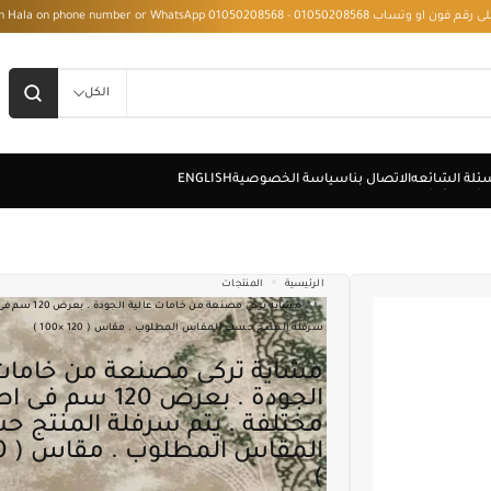
 - Installment with Hala on phone number or WhatsApp 01050208568
الكل
الرئيسية
المنتجات
مشاية تركى مصنعة من
سرفلة المنتج حسب المقاس المطلوب . مقاس ( 120 ×100 )
مشاية تركى مصنعة من خامات عالية
الجودة . بعرض 120 سم 
مختلفة . يتم سرفلة المنتج 
)