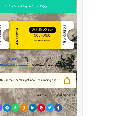
طلب معلومات اضافية
 COUPON
APPLY COUPON
ENJOY YOUR GIFT
OFF
35,00
EGP
COUPON35
NEVER EXPIRE
2 - DAY DELIVERY
التوصيل والإرجاع
دليل المقاسات
أغسطس 11
أغسطس 5
people have this in their carts right now. It's running out!
37
CATEGORIES:
سجاد
,
مشاية
SHARE: