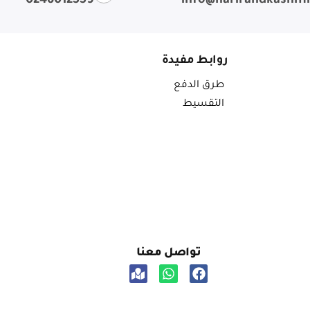
0246012559
info@harirandkashm
روابط مفيدة
طرق الدفع
التقسيط
تواصل معنا