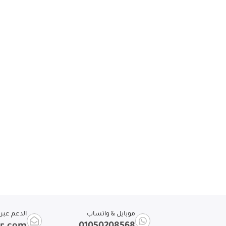
موبايل & واتساب
الدعم عبر ا