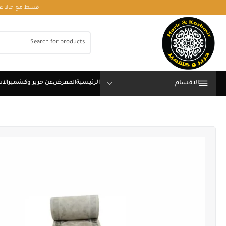
قسط مع حالا على رقم فون او وتساب 01050208568
الاقسام