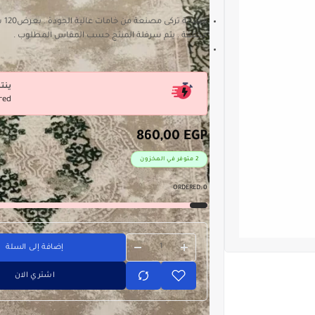
مشاية
مختلفة . يتم سرفلة المنتج حسب المقاس المطلوب .
ينت
red
860,00
EGP
2 متوفر في المخزون
ORDERED:
0
إضافة إلى السلة
اشتري الان