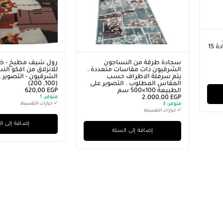
مقاس 200×280 . وزن السجادة 15
سجادة طرقة من النساجون
رول شيف مطبخ - ظه
الشرقيون ذات مقاسات متعددة .
للانزلاق من افكو ال
يتم سرفلة الاطراف حسب
الشرقيون - التصوير ع
المقاس المطلوب . التصوير على
(100, 200)
الطبيعة 100×500 سم
EGP
620,00
EGP
2.000,00
متوفر:
1
متوفر:
3
✓
خيارات التقسيط
✓
خيارات التقسيط
إضافة إلى ا
إضافة إلى السلة