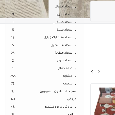
سجاد اطفال
1
سجاد دائرى
9
سجاد صلاة
1
سجاد صلاة
5
سجاد متشابك ( بازل
12
سجاد مستطيل
5
سجاد مطابخ
25
سجاد يدوى
2
طقم حمام
1
مشاية
255
موكيت
75
سجاد النساجون الشرقيون
13
عروض
60
عروض حرير وكشمير
48
مراتب