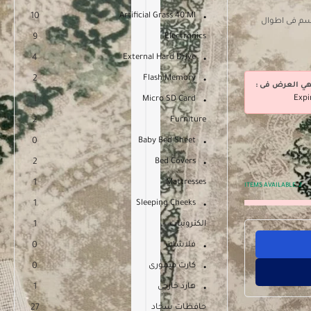
10
Artificial Grass 40 Ml
 تركى مصنعة من خامات عالية الجودة . بعرض120 سم فى اطوال
9
Electronics
4
External Hard Drive
2
Flash Memory
هي العرض فى :
Expi
1
Micro SD Card
2
Furniture
0
Baby Bed Sheet
2
Bed Covers
1
Mattresses
ITEMS AVAILABLE:
2
1
Sleeping Cheeks
الكترونيات
1
فلاشات
0
كارت ميمورى
0
هارد خارجى
1
حافظات سجاد
27