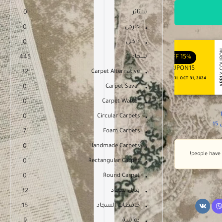
ستائر
0
خارجى
0
داخلى
0
APPLY COUPON
APPLY
ENJOY YOUR GIFT
ENJOY YOUR GIFT
15%
OFF
سجاد
10%
OFF
445
COUPON10
COUPON15
32
Carpet Alternative
NEVER EXPIRE
VALID UNTIL OCT 31, 2024
0
Carpet Saver
0
Carpet Walker
0
Circular Carpets
1
7
Foam Carpets
0
Handmade Carpets
0
Rectangular Carpet
0
Round Carpet
بديل سجاد
32
حافظات السجاد
15
دواسة
9