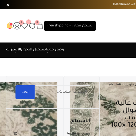
0
0
0
الشحن مجانى - Free shipping
 خامات عالية الجودة . بعرض 120 سم فى اطوال مختلفة . يتم
بحث
فى اطوال
حسب
الاقسام
المقاس المطلوب . مقاس ( 120 ×100
10
Artificial Grass