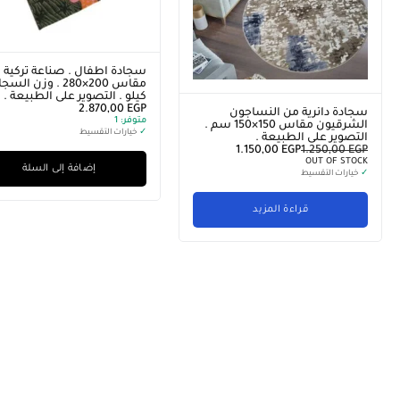
سجادة اطفال . صناعة تركية .
كيلو . التصوير على الطبيعة .
2.870,00
EGP
سجادة دائرية من النساجون
متوفر:
1
الشرقيون مقاس 150×150 سم .
✓
خيارات التقسيط
التصوير على الطبيعة .
1.150,00
EGP
1.250,00
EGP
OUT OF STOCK
إضافة إلى السلة
✓
خيارات التقسيط
قراءة المزيد