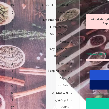
مشاية مطبخ خفيفة بظهر مصنع من الألياف الصناعية بعرض 100 سم
10
Artificial Grass 40 Ml
9
Electronics
هي العرض فى :
4
External Hard Drive
Expi
2
Flash Memory
1
Micro SD Card
2
Furniture
0
Baby Bed Sheet
ITEMS AVAILABLE:
3
2
Bed Covers
1
Mattresses
1
Sleeping Cheeks
الكترونيات
1
فلاشات
0
كارت ميمورى
0
هارد خارجى
1
حافظات سجاد
27