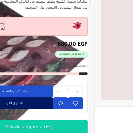
فى أطوال متعددة . التصوير على الطبيعة
ينت
red
680,00
EGP
3 متوفر في المخزون
ORDERED:
0
إضافة إلى السلة
اشتري الان
طلب معلومات اضافية