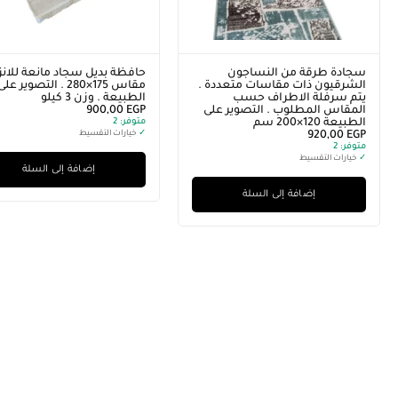
سجادة طرقة من النساجون
حافظة بديل سجاد مانعة للانز
الشرقيون ذات مقاسات متعددة .
مقاس 175×280 . التصوير عل
يتم سرفلة الاطراف حسب
الطبيعة . وزن 3 كيلو
المقاس المطلوب . التصوير على
EGP
900,00
الطبيعة 120×200 سم
متوفر:
2
EGP
920,00
✓
خيارات التقسيط
متوفر:
2
✓
خيارات التقسيط
إضافة إلى السلة
إضافة إلى السلة