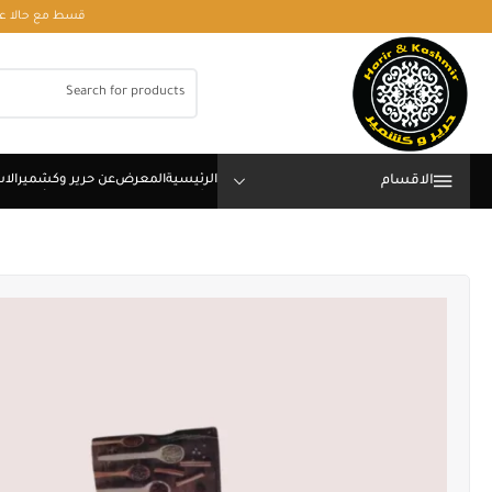
قسط مع حالا على رقم فون او وتساب 01050208568
الاقسام