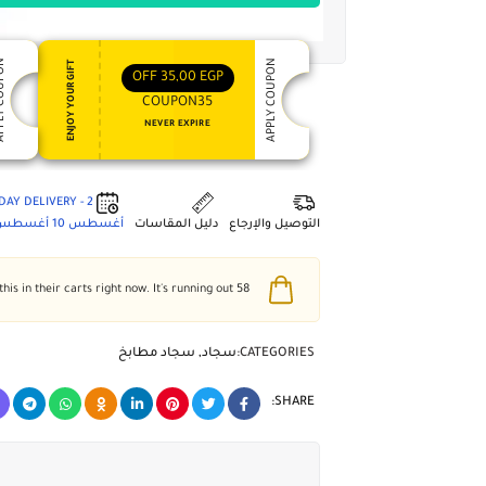
 COUPON
APPLY COUPON
ENJOY YOUR GIFT
OFF
35,00
EGP
COUPON35
NEVER EXPIRE
2 - DAY DELIVERY
التوصيل والإرجاع
دليل المقاسات
أغسطس 10
أغسطس 4
people have this in their carts right now. It's running out!
58
CATEGORIES:
سجاد
,
سجاد مطابخ
SHARE: