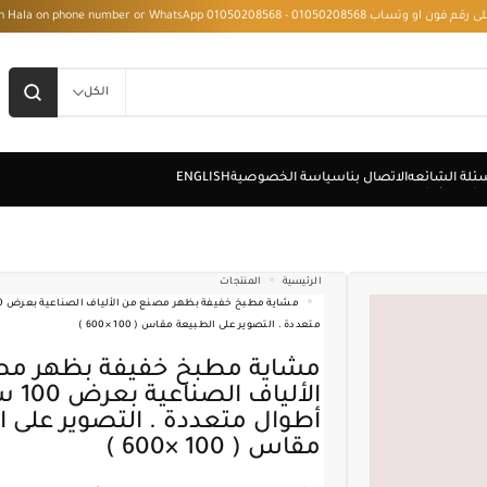
 - Installment with Hala on phone number or WhatsApp 01050208568
الكل
الرئيسية
المنتجات
متعددة . التصوير على الطبيعة مقاس ( 100 ×600 )
مشاية مطبخ خفيفة بظهر مصنع من
الألياف 
أطوال متعددة . التصوير على 
مقاس ( 100 ×600 )