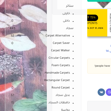
ستائر
0
خارجى
0
APPLY COUPON
APPLY
ENJOY YOUR GIFT
ENJOY YOUR GIFT
OFF
10%
OFF
15%
داخلى
0
COUPON10
COUPON15
سجاد
445
NEVER EXPIRE
VALID UNTIL OCT 31, 2024
32
Carpet Alternative
0
Carpet Saver
0
Carpet Walker
1
0
Circular Carpets
7
Foam Carpets
0
Handmade Carpets
0
Rectangular Carpet
0
Round Carpet
بديل سجاد
32
حافظات السجاد
15
دواسة
9