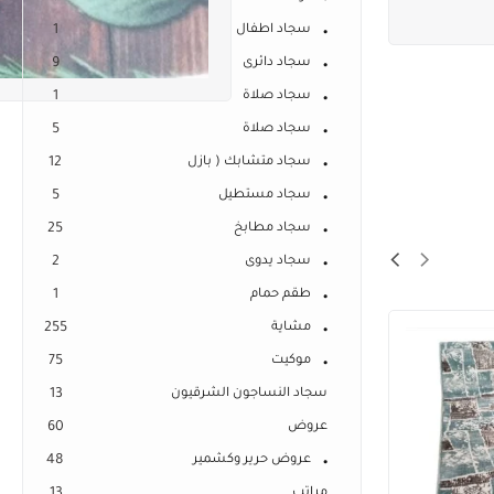
سجاد اطفال
1
سجاد دائرى
9
سجاد صلاة
1
سجاد صلاة
5
سجاد متشابك ( بازل
12
سجاد مستطيل
5
سجاد مطابخ
25
سجاد يدوى
2
طقم حمام
1
مشاية
255
موكيت
75
سجاد النساجون الشرقيون
13
عروض
60
عروض حرير وكشمير
48
مراتب