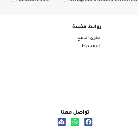
0246012559
info@harirandkashmir.c
روابط مفيدة
طرق الدفع
التقسيط
تواصل معنا