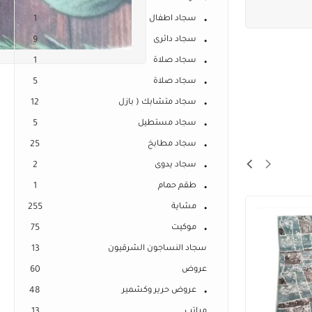
سجاد اطفال
1
سجاد دائرى
9
سجاد صلاة
1
سجاد صلاة
5
سجاد متشابك ( بازل
12
سجاد مستطيل
5
سجاد مطابخ
25
سجاد يدوى
2
طقم حمام
1
مشاية
255
موكيت
75
سجاد النساجون الشرقيون
13
عروض
60
عروض حرير وكشمير
48
مراتب