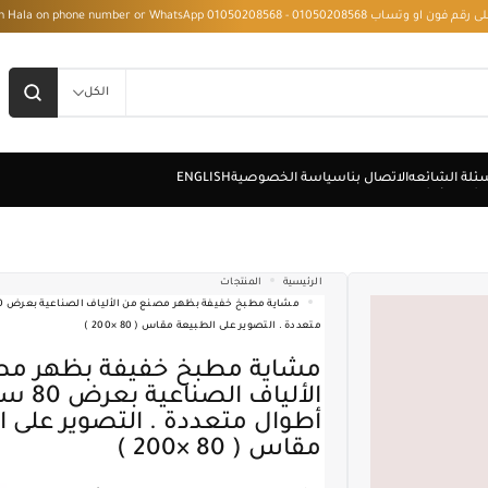
 - Installment with Hala on phone number or WhatsApp 01050208568
الكل
الرئيسية
المنتجات
متعددة . التصوير على الطبيعة مقاس ( 80 ×200 )
مشاية مطبخ خفيفة بظهر مصنع من
الألياف الص
أطوال متعددة . التصوير على 
مقاس ( 80 ×200 )