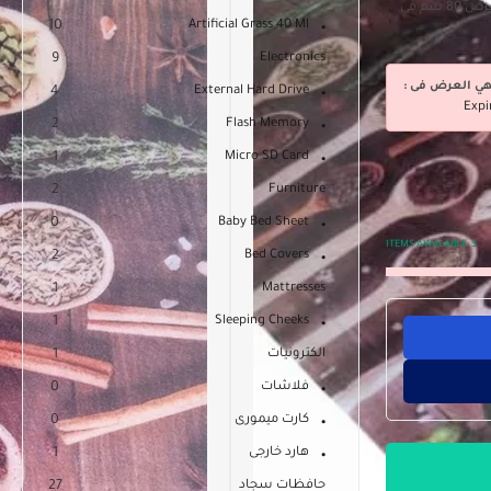
مشاية مطبخ خفيفة بظهر مصنع من الألياف الصناعية بعرض 80 سم فى
10
Artificial Grass 40 Ml
9
Electronics
هي العرض فى :
4
External Hard Drive
Expi
2
Flash Memory
1
Micro SD Card
2
Furniture
0
Baby Bed Sheet
ITEMS AVAILABLE:
3
2
Bed Covers
1
Mattresses
1
Sleeping Cheeks
الكترونيات
1
فلاشات
0
كارت ميمورى
0
هارد خارجى
1
حافظات سجاد
27