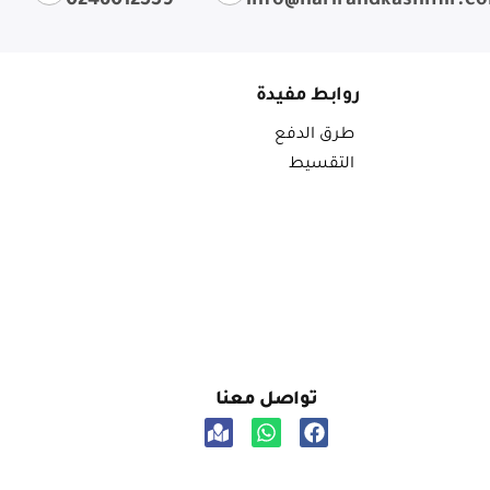
0246012559
info@harirandkashmir.c
روابط مفيدة
طرق الدفع
التقسيط
تواصل معنا