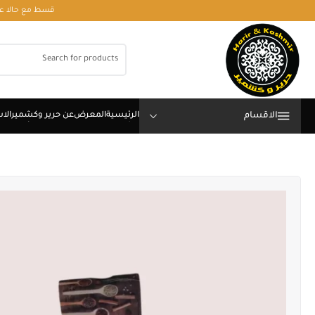
قسط مع حالا على رقم فون او وتساب 01050208568
الاقسام