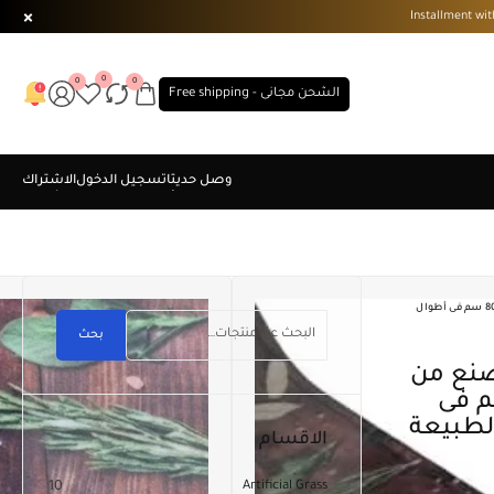
0
0
0
الشحن مجانى - Free shipping
مشاية مطبخ خفيفة بظهر مصنع من الألياف الصناعية بعرض 80 سم فى أطوال
بحث
ناعية بعرض 80 سم فى
الطبيعة
الاقسام
10
Artificial Grass