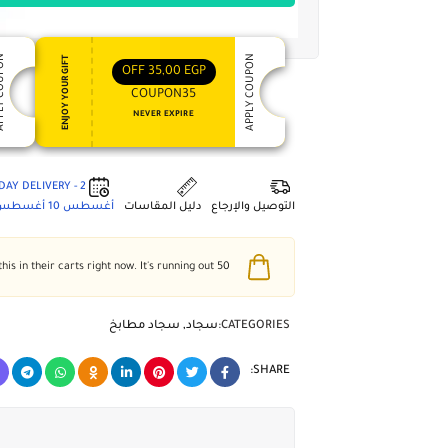
 COUPON
APPLY COUPON
ENJOY YOUR GIFT
OFF
35,00
EGP
COUPON35
NEVER EXPIRE
2 - DAY DELIVERY
التوصيل والإرجاع
دليل المقاسات
أغسطس 10
أغسطس 4
people have this in their carts right now. It's running out!
50
CATEGORIES:
سجاد
,
سجاد مطابخ
SHARE: