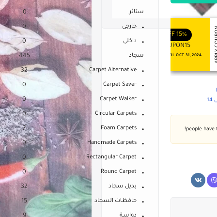
ستائر
0
خارجى
0
APPLY COUPON
APPLY
ENJOY YOUR GIFT
ENJOY YOUR GIFT
OFF
10%
OFF
15%
داخلى
0
COUPON10
COUPON15
سجاد
445
NEVER EXPIRE
VALID UNTIL OCT 31, 2024
32
Carpet Alternative
0
Carpet Saver
0
Carpet Walker
1
0
Circular Carpets
7
Foam Carpets
0
Handmade Carpets
0
Rectangular Carpet
0
Round Carpet
بديل سجاد
32
حافظات السجاد
15
دواسة
9