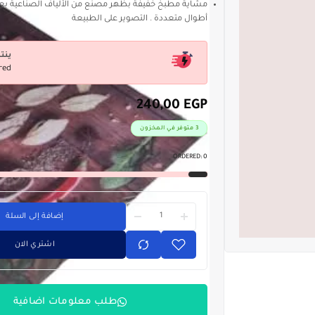
أطوال متعددة . التصوير على الطبيعة
ينت
red
240,00
EGP
3 متوفر في المخزون
ORDERED:
0
إضافة إلى السلة
اشتري الان
طلب معلومات اضافية