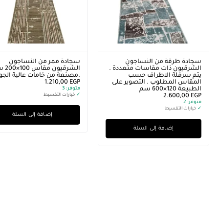
سجادة طرقة من النساجون
سجادة ممر من النساجون
الشرقيون ذات مقاسات متعددة .
الشرقيون م
يتم سرفلة الاطراف حسب
.مصنعة من خامات عالية الجود
المقاس المطلوب . التصوير على
EGP
1.210,00
الطبيعة 120×600 سم
متوفر:
3
EGP
2.600,00
✓
خيارات التقسيط
متوفر:
2
✓
خيارات التقسيط
إضافة إلى السلة
إضافة إلى السلة