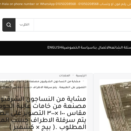
 - Installment with Hala on phone number or WhatsApp 01050208568
الكل
الرئيسية
المنتجات
التصوير على الطبيعة . يتم سرفلة الاطراف حسب المقاس المطلوب .
مشاية من النساجون الشرقيون
مصنعة من خامات عالية الجودة
مقاس ١٠٠ ×٣٠٠ التصوير على
يتم سرفلة الاطراف حسب ال
المطلوب .( بيج × كشمير )