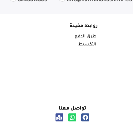
0246012559
info@harirandkashmir.c
روابط مفيدة
طرق الدفع
التقسيط
تواصل معنا