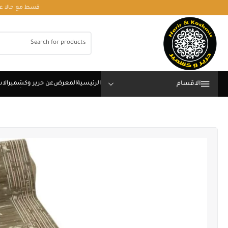
قسط مع حالا على رقم فون او وتساب 01050208568
الاقسام