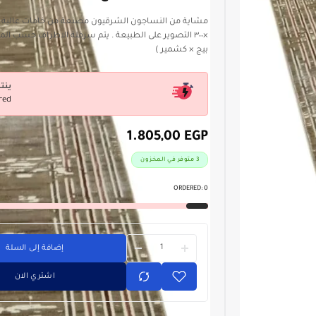
×٣٠٠ التصوير على الطبيعة . يتم سرفلة الاطراف حسب ا
بيج × كشمير )
ينت
red
1.805,00
EGP
3 متوفر في المخزون
ORDERED:
0
إضافة إلى السلة
اشتري الان