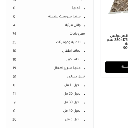
13
خددية
0
مرتبة سوست متصلة
0
واقى مرتبة
4
مفروشات
74
ظهر دوتس
مانع للانذلاق مقاس 175×280 سم
اغطية وكوفرتات
35
ة
90
لحاف اطفال
10
لحاف كبير
10
لسلة
ملاية سرير اطفال
19
نجيل صناعى
51
نجيل 11 مل
0
نجيل 20 مل
11
نجيل 30 مل
9
نجيل 40 مل
0
نجيل 6 مل
30