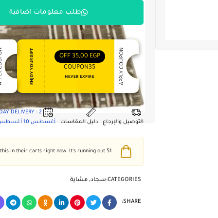
طلب معلومات اضافية
 COUPON
APPLY COUPON
ENJOY YOUR GIFT
OFF
35,00
EGP
COUPON35
NEVER EXPIRE
2 - DAY DELIVERY
التوصيل والإرجاع
دليل المقاسات
أغسطس 10
أغسطس 4
people have this in their carts right now. It's running out!
51
CATEGORIES:
سجاد
,
مشاية
SHARE: