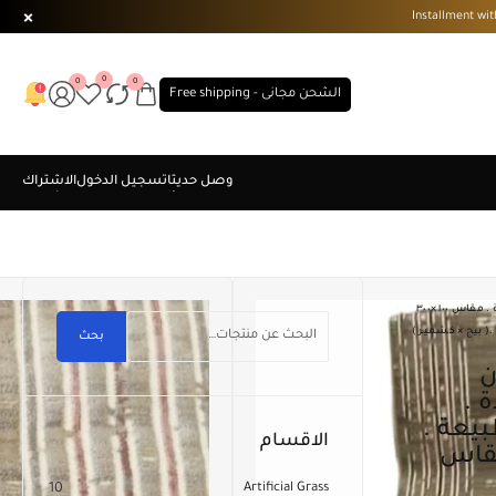
0
0
0
الشحن مجانى - Free shipping
مشاية من النساجون الشرقيون مصنعة من خامات عالية الجودة . مقاس ١٠٠ ×٣٠٠
( بيج × كشمير )
بحث
 .
 الطبيعة .
الاقسام
مقاس
10
Artificial Grass