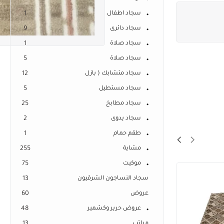
سجاد اطفال
1
سجاد دائرى
9
سجاد صلاة
1
سجاد صلاة
5
سجاد متشابك ( بازل
12
سجاد مستطيل
5
سجاد مطابخ
25
سجاد يدوى
2
طقم حمام
1
مشاية
255
موكيت
75
سجاد النساجون الشرقيون
13
عروض
60
عروض حرير وكشمير
48
مراتب