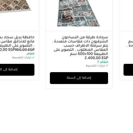
سجادة طرقة من النساجون
حافظة بديل سجاد ب
قاس 100×200 سم
الشرقيون ذات مقاسات متعددة .
ة .
يتم سرفلة الاطراف حسب
. التصوير على الطبيع
المقاس المطلوب . التصوير على
EGP
950,00
EGP
0,00
الطبيعة 100×600 سم
متوفر
EGP
2.400,00
✓
خيارات التقسيط
متوفر:
3
✓
خيارات التقسيط
إضافة إلى ا
إضافة إلى السلة