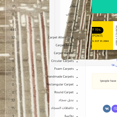
ستائر
0
خارجى
0
داخلى
0
APPLY COUPON
APPLY
ENJOY YOUR GIFT
ENJOY YOUR GIFT
15%
OFF
سجاد
10%
OFF
445
COUPON10
COUPON15
32
Carpet Alternative
NEVER EXPIRE
VALID UNTIL OCT 31, 2024
0
Carpet Saver
0
Carpet Walker
0
Circular Carpets
1
7
Foam Carpets
0
Handmade Carpets
0
Rectangular Carpet
0
Round Carpet
بديل سجاد
32
حافظات السجاد
15
دواسة
9