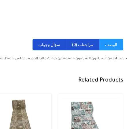
الوصف
مراجعات (0)
سؤال وجواب
مشاية من النساجون الشرقيون مصنعة من خامات عالية الجودة . مقاس ١٠٠ ×٣٠٠ التصوير على الطبيعة . يتم سرفلة الاطراف حسب المقاس المطلوب .( بيج × كشمير )
Related Products