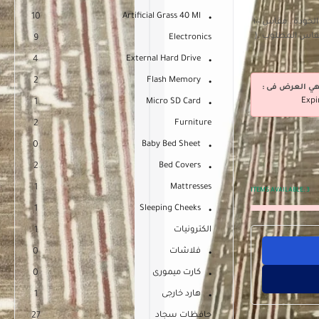
10
Artificial Grass 40 Ml
مشاية من النساجون الشرقيون مصنعة من خامات عالية الجودة . مقاس ١٠٠
لمقاس المطلوب .(
9
Electronics
4
External Hard Drive
2
Flash Memory
هي العرض فى :
Expi
1
Micro SD Card
2
Furniture
0
Baby Bed Sheet
2
Bed Covers
1
Mattresses
ITEMS AVAILABLE:
3
1
Sleeping Cheeks
الكترونيات
1
فلاشات
0
كارت ميمورى
0
هارد خارجى
1
حافظات سجاد
27