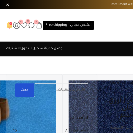
0
0
0
الشحن مجانى - Free shipping
ة . التصوير على الطبيعة .
بحث
على
الاقسام
10
Artificial Grass