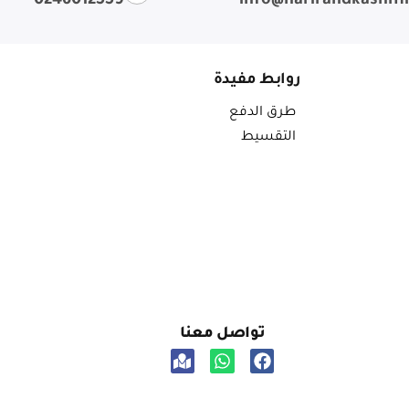
0246012559
info@harirandkashm
روابط مفيدة
طرق الدفع
التقسيط
تواصل معنا