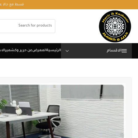
قسط مع حالا على رقم فون او وتساب 01050208568
الاقسام