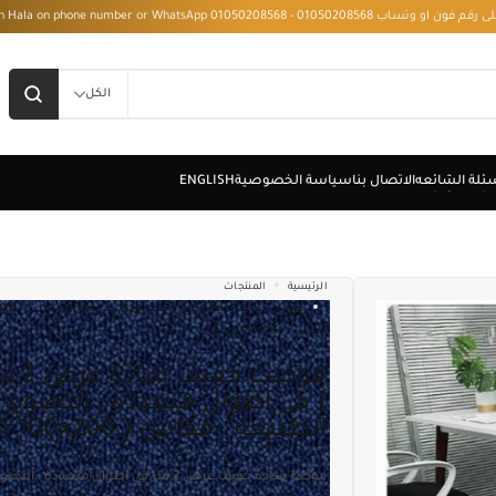
 - Installment with Hala on phone number or WhatsApp 01050208568
الكل
الرئيسية
المنتجات
موكيت خفيف سادة عرض 2 متر ( ازرق ) فى اطوال متعدد
مقاس ( 200×100 ) سم .
موكيت خفيف سادة عرض 2 متر ( ازرق
) فى اطوال متعددة . التصوير 
الطبيعة . مقاس ( 200×100 ) سم .
موكت سادة خفيف عرض 2 متر فى اطوال متعددة . التصوير على الطبيعة