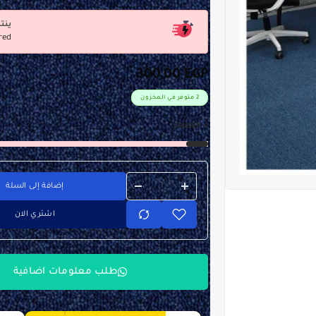
ينت
red
300,00
EGP
2 متوفر في المخزون
ORDERED:
0
إضافة إلى السلة
اشتري الان
طلب معلومات اضافية