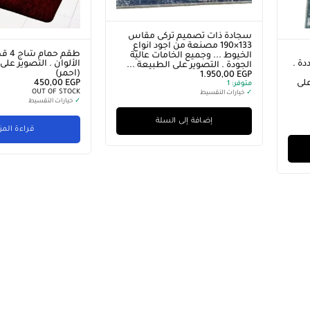
سجادة ذات تصميم تركى مقاس
133×190 مصنعة من اجود انواع
طقم ح
الخيوط ... وجميع الخامات عالية
ة .
الألوان . التصوير على
الجودة . التصوير على الطبيعة ...
(احمر)
1.950,00
EGP
لى
EGP
450,00
متوفر:
1
OUT OF STOCK
✓
خيارات التقسيط
✓
خيارات التقسيط
إضافة إلى السلة
قراءة المز