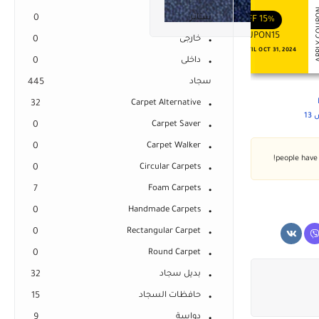
APPLY COUPON
APPLY
ENJOY YOUR GIFT
ENJOY YOUR GIFT
ستائر
0
OFF
10%
OFF
15%
COUPON10
COUPON15
خارجى
0
NEVER EXPIRE
VALID UNTIL OCT 31, 2024
داخلى
0
سجاد
445
32
Carpet Alternative
1
0
Carpet Saver
0
Carpet Walker
0
Circular Carpets
7
Foam Carpets
0
Handmade Carpets
0
Rectangular Carpet
0
Round Carpet
بديل سجاد
32
حافظات السجاد
15
دواسة
9