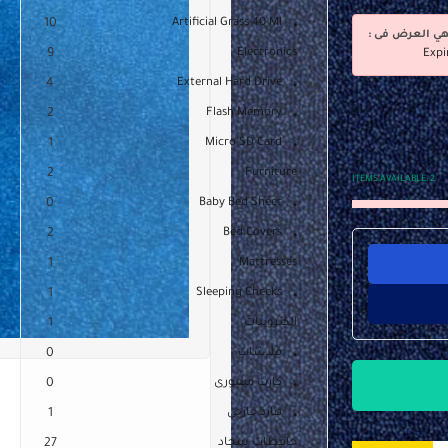
10
Artificial Grass 40 Ml
هي العرض فى :
9
Electronics
Expi
4
External Hard Drive
2
Flash Memory
1
Micro SD Card
2
Furniture
ITEMS AVAILABLE:
2
0
Baby Bed Sheet
2
Bed Covers
1
Mattresses
1
Sleeping Cheeks
الكترونيات
1
فلاشات
0
كارت ميمورى
0
هارد خارجى
1
حافظات سجاد
27