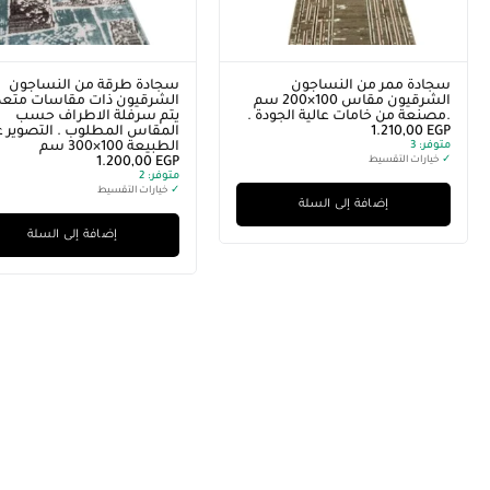
سجادة ممر من النساجون
سجادة طرقة من النساجون
الشرقيون مقاس 100×200 سم
الشرقيون ذات مقاسات متعدد
.مصنعة من خامات عالية الجودة .
يتم سرفلة الاطراف حسب
EGP
1.210,00
المقاس المطلوب . التصوير ع
متوفر:
3
الطبيعة 100×300 سم
✓
خيارات التقسيط
EGP
1.200,00
متوفر:
2
✓
خيارات التقسيط
إضافة إلى السلة
إضافة إلى السلة