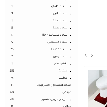
سجاد اطفال
1
سجاد دائرى
9
سجاد صلاة
1
سجاد صلاة
5
سجاد متشابك ( بازل
12
سجاد مستطيل
5
سجاد مطابخ
25
سجاد يدوى
2
طقم حمام
1
مشاية
255
موكيت
75
سجاد النساجون الشرقيون
13
عروض
60
عروض حرير وكشمير
48
مراتب