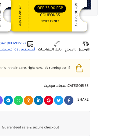
 COUPON
APPLY COUPON
ENJOY YOUR GIFT
OFF
35,00
EGP
COUPON35
NEVER EXPIRE
2 - DAY DELIVERY
التوصيل والإرجاع
دليل المقاسات
أغسطس 09
أغسطس 3
people have this in their carts right now. It's running out!
17
CATEGORIES:
سجاد
,
موكيت
SHARE:
Guaranteed safe & secure checkout