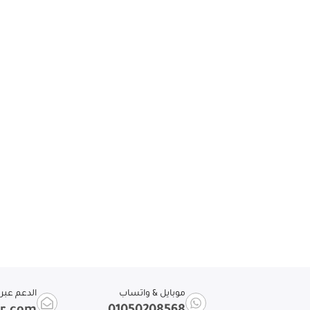
موبايل & واتساب
الدعم عبر ا