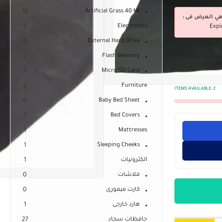
10
Artificial Grass 40 Ml
هي العرض فى :
9
Electronics
Expi
4
External Hard Drive
2
Flash Memory
1
Micro SD Card
2
Furniture
ITEMS AVAILABLE:
2
0
Baby Bed Sheet
2
Bed Covers
1
Mattresses
1
Sleeping Cheeks
الكترونيات
1
فلاشات
0
كارت ميمورى
0
هارد خارجى
1
حافظات سجاد
27