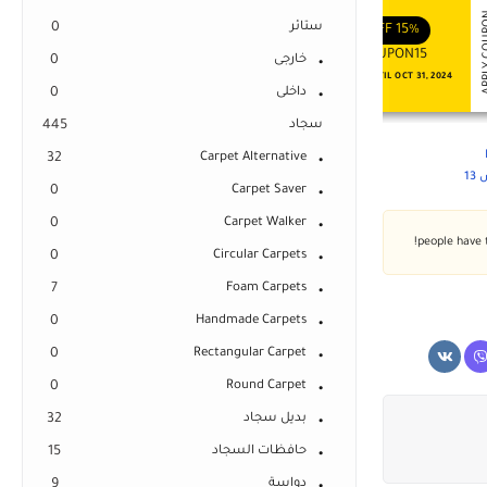
APPLY COUPON
APPLY
ENJOY YOUR GIFT
ENJOY YOUR GIFT
ستائر
0
OFF
10%
OFF
15%
COUPON10
COUPON15
خارجى
0
NEVER EXPIRE
VALID UNTIL OCT 31, 2024
داخلى
0
سجاد
445
32
Carpet Alternative
1
0
Carpet Saver
0
Carpet Walker
0
Circular Carpets
7
Foam Carpets
0
Handmade Carpets
0
Rectangular Carpet
0
Round Carpet
بديل سجاد
32
حافظات السجاد
15
دواسة
9