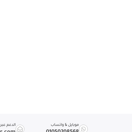
موبايل & واتساب
الدعم عبر ا