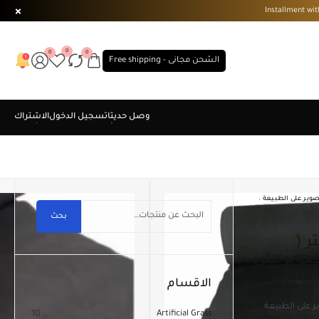
0
0
0
الشحن مجانى - Free shipping
ة . التصوير على الطبيعة .
بحث
صوير على
الاقسام
10
Artificial Grass