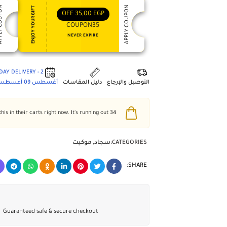
 COUPON
APPLY COUPON
ENJOY YOUR GIFT
OFF
35,00
EGP
COUPON35
NEVER EXPIRE
2 - DAY DELIVERY
التوصيل والإرجاع
دليل المقاسات
أغسطس 09
أغسطس 3
people have this in their carts right now. It's running out!
34
CATEGORIES:
سجاد
,
موكيت
SHARE:
Guaranteed safe & secure checkout