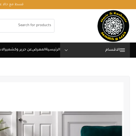
قسط مع حالا على رقم فون او وتساب 01050208568
الاقسام