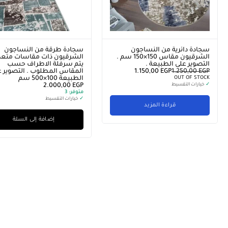
سجادة دائرية من النساجون
سجادة طرقة من النساجون
الشرقيون مقاس 150×150 سم .
الشرقيون ذات مقاسات متعدد
التصوير على الطبيعة .
يتم سرفلة الاطراف حسب
EGP
1.250,00
EGP
1.150,00
المقاس المطلوب . التصوير ع
OUT OF STOCK
الطبيعة 100×500 سم
✓
خيارات التقسيط
EGP
2.000,00
متوفر:
3
✓
خيارات التقسيط
قراءة المزيد
إضافة إلى السلة