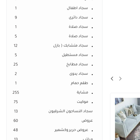
سجاد اطفال
1
سجاد دائرى
9
سجاد صلاة
1
سجاد صلاة
5
سجاد متشابك ( بازل
12
سجاد مستطيل
5
سجاد مطابخ
25
سجاد يدوى
2
طقم حمام
1
مشاية
255
موكيت
75
سجاد النساجون الشرقيون
13
عروض
60
عروض حرير وكشمير
48
مراتب