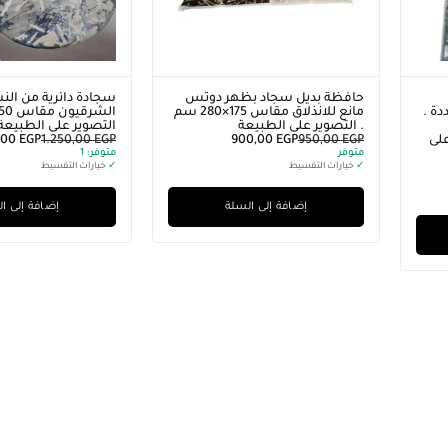
حافظة بديل سجاد بظهر دوتس
سجادة دائرية من ال
ة .
مانع للانذلاق مقاس 175×280 سم
. التصوير على الطبيعة
التصوير على الطبيعة 
لى
EGP
950,00
EGP
900,00
EGP
1.250,00
EGP
,00
متوفر
متوفر:
1
✓
خيارات التقسيط
✓
خيارات التقسيط
إضافة إلى السلة
إضافة إلى ا