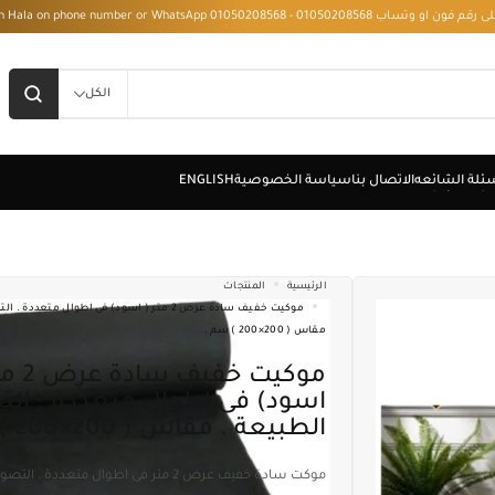
 - Installment with Hala on phone number or WhatsApp 01050208568
الكل
الرئيسية
المنتجات
موكيت خفيف سادة عرض 2 متر ( اسود) فى اطوال متعدد
مقاس ( 200×200 ) سم .
موكيت خفيف سادة عرض 2 متر (
اسود) فى اطوال متعددة . الت
الطبيعة . مقاس ( 200×200 ) سم .
موكت سادة خفيف عرض 2 متر فى اطوال متعددة . التصوير على الطبيعة