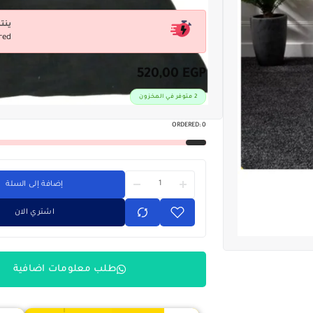
ينت
red
520,00
EGP
2 متوفر في المخزون
ORDERED:
0
إضافة إلى السلة
اشتري الان
طلب معلومات اضافية