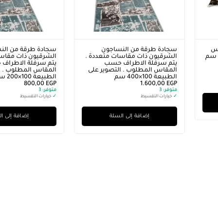
ساجون
سجادة طرقة من النساجون
سجادة ممر 
ات متعددة .
الشرقيون ذات مقاسات متعددة .
ف حسب
يتم سرفلة الاطراف حسب
.مصنعة من خ
لتصوير على
المقاس المطلوب . التصوير على
EGP
.210,00
الطبيعة 120×200 سم
متوفر:
3
EGP
920,00
✓
خيارات التقسي
متوفر:
2
✓
خيارات التقسيط
إض
لسلة
إضافة إلى السلة