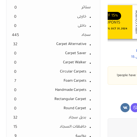
ستائر
0
APPLY COUPON
APPLY
ENJOY YOUR GIFT
ENJOY YOUR GIFT
OFF
10%
OFF
15%
خارجى
0
COUPON10
COUPON15
داخلى
0
NEVER EXPIRE
VALID UNTIL OCT 31, 2024
سجاد
445
32
Carpet Alternative
0
Carpet Saver
1
0
Carpet Walker
0
Circular Carpets
7
Foam Carpets
0
Handmade Carpets
0
Rectangular Carpet
0
Round Carpet
بديل سجاد
32
حافظات السجاد
15
دواسة
9