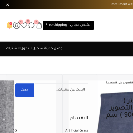
0
0
0
الشحن مجانى - Free shipping
تعددة . التصوير على الطبيعة
بحث
لتصوير
على الطبيعة . مقاس ( 200×900 ) سم
الاقسام
10
Artificial Grass