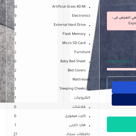
10
Artificial Grass 40 Ml
9
Electronics
هي العرض فى :
Expi
4
External Hard Drive
2
Flash Memory
1
Micro SD Card
2
Furniture
0
Baby Bed Sheet
ITEMS AVAILABLE:
2
2
Bed Covers
1
Mattresses
1
Sleeping Cheeks
الكترونيات
1
فلاشات
0
كارت ميمورى
0
هارد خارجى
1
حافظات سجاد
27