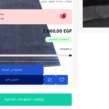
موكت سادة خفيف عرض 2 متر فى اطوال متعددة . التصوير على الطبيعة
ينت
red
2.060,00
EGP
2 متوفر في المخزون
ORDERED:
0
إضافة إلى السلة
اشتري الان
طلب معلومات اضافية