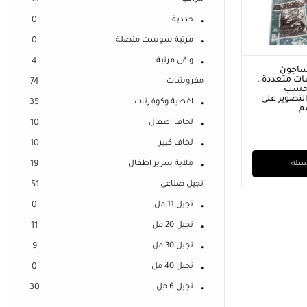
13
خددية
0
مرتبة سوست متصلة
0
واقى مرتبة
4
من النساجون
حافظة بديل سجاد بظهر دوتس
سجا
الشرقيون مقاس 100×200 سم
مانع للانذلاق مقاس 175×280 سم
الش
مفروشات
74
امات عالية الجودة .
. التصوير على الطبيعة
يتم
1
EGP
950,00
EGP
900,00
الم
اغطية وكوفرتات
35
متوفر
الطبيعة
ط
✓
خيارات التقسيط
EGP
لحاف اطفال
10
متوف
✓
خيا
لحاف كبير
10
افة إلى السلة
إضافة إلى السلة
ملاية سرير اطفال
19
نجيل صناعى
51
نجيل 11 مل
0
نجيل 20 مل
11
نجيل 30 مل
9
نجيل 40 مل
0
نجيل 6 مل
30