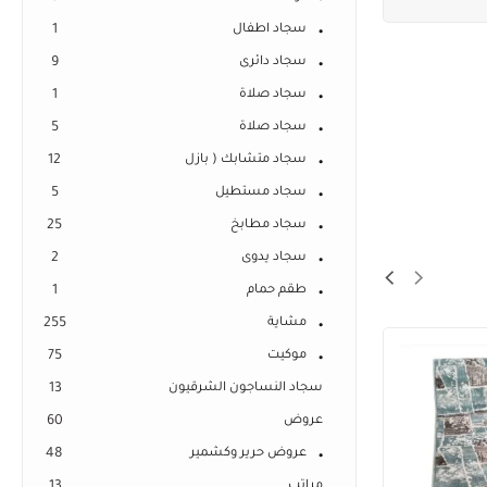
سجاد اطفال
1
سجاد دائرى
9
سجاد صلاة
1
سجاد صلاة
5
سجاد متشابك ( بازل
12
سجاد مستطيل
5
سجاد مطابخ
25
سجاد يدوى
2
طقم حمام
1
مشاية
255
SALE!
موكيت
75
5%
سجاد النساجون الشرقيون
13
عروض
60
عروض حرير وكشمير
48
مراتب