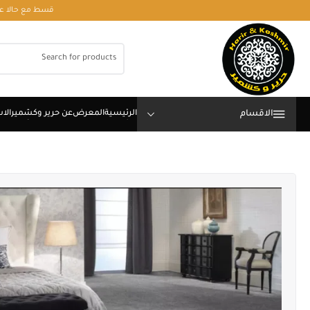
قسط مع حالا على رقم فون او وتساب 01050208568
الاقسام