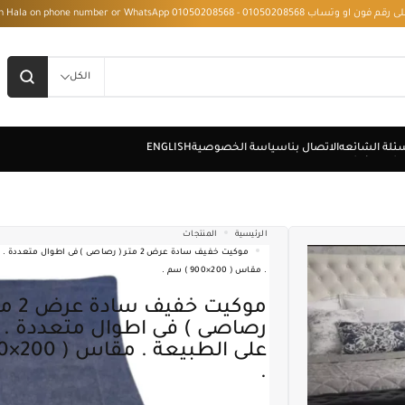
 - Installment with Hala on phone number or WhatsApp 01050208568
الكل
الرئيسية
المنتجات
موكيت خفيف سادة عرض 2 متر ( رصاصى ) فى اطوال م
. مقاس ( 200×900 ) سم .
موكيت خفيف سادة عرض 2 متر (
رصاصى ) فى اطوال متعددة . ا
.