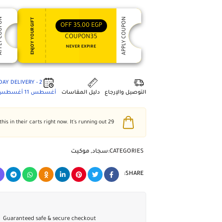
 COUPON
APPLY COUPON
ENJOY YOUR GIFT
OFF
35,00
EGP
COUPON35
NEVER EXPIRE
2 - DAY DELIVERY
التوصيل والإرجاع
دليل المقاسات
أغسطس 11
أغسطس 5
people have this in their carts right now. It's running out!
29
CATEGORIES:
سجاد
,
موكيت
SHARE:
Guaranteed safe & secure checkout