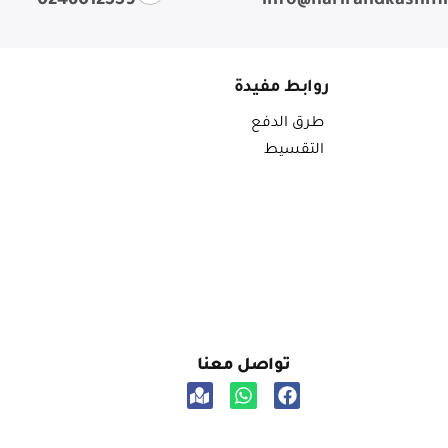
0246012559
info@harirandkashm
روابط مفيدة
طرق الدفع
التقسيط
تواصل معنا