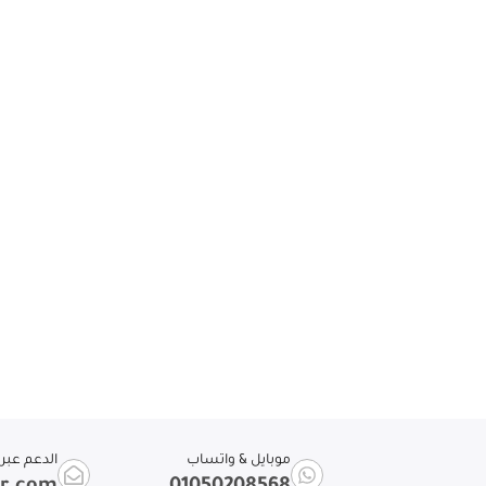
موبايل & واتساب
الدعم عبر ا