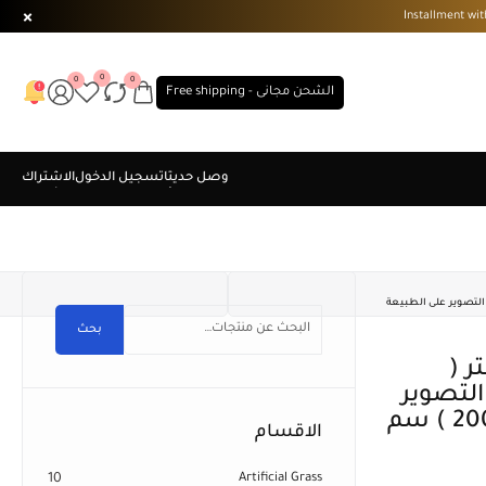
0
0
0
الشحن مجانى - Free shipping
تعددة . التصوير على الطبيعة
بحث
لتصوير
على الطبيعة . مقاس ( 400×200 ) سم
الاقسام
10
Artificial Grass