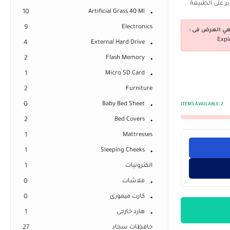
10
Artificial Grass 40 Ml
9
Electronics
هي العرض فى :
Expi
4
External Hard Drive
2
Flash Memory
1
Micro SD Card
2
Furniture
0
Baby Bed Sheet
ITEMS AVAILABLE:
2
2
Bed Covers
1
Mattresses
1
Sleeping Cheeks
الكترونيات
1
فلاشات
0
كارت ميمورى
0
هارد خارجى
1
حافظات سجاد
27