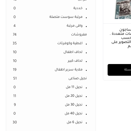
13
خددية
0
مرتبة سوست متصلة
0
واقى مرتبة
4
ساجون
ت متعددة .
مفروشات
74
 حسب
لتصوير على
اغطية وكوفرتات
35
لحاف اطفال
10
لحاف كبير
10
لسلة
ملاية سرير اطفال
19
نجيل صناعى
51
نجيل 11 مل
0
نجيل 20 مل
11
نجيل 30 مل
9
نجيل 40 مل
0
نجيل 6 مل
30