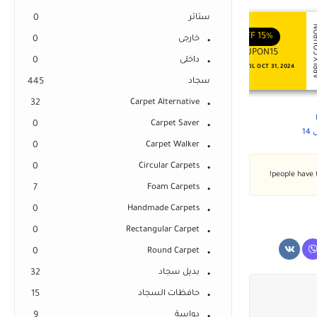
ستائر
0
APPLY COUPON
APPLY
ENJOY YOUR GIFT
ENJOY YOUR GIFT
OFF
10%
OFF
15%
خارجى
0
COUPON10
COUPON15
داخلى
0
NEVER EXPIRE
VALID UNTIL OCT 31, 2024
سجاد
445
32
Carpet Alternative
0
Carpet Saver
1
0
Carpet Walker
0
Circular Carpets
7
Foam Carpets
0
Handmade Carpets
0
Rectangular Carpet
0
Round Carpet
بديل سجاد
32
حافظات السجاد
15
دواسة
9