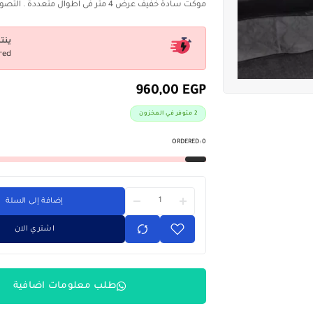
موكت سادة خفيف عرض 4 متر فى اطوال متعددة . التصوير على الطبيعة
ينت
red
960,00
EGP
2 متوفر في المخزون
ORDERED:
0
إضافة إلى السلة
اشتري الان
طلب معلومات اضافية