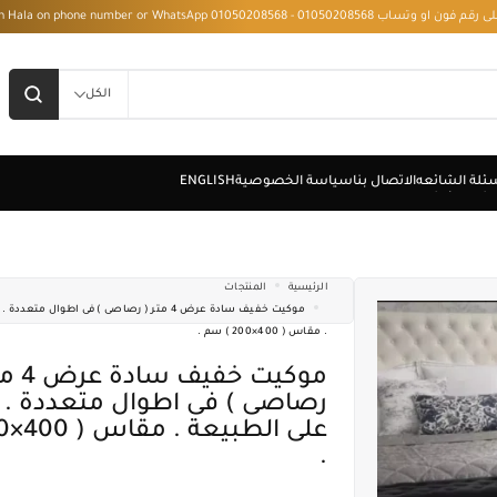
 - Installment with Hala on phone number or WhatsApp 01050208568
الكل
الرئيسية
المنتجات
موكيت خفيف سادة عرض 4 متر ( رصاصى ) فى اطوال م
. مقاس ( 400×200 ) سم .
موكيت خفيف سادة عرض 4 متر (
رصاصى ) فى اطوال متعددة . ا
.