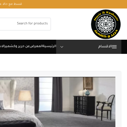
قسط مع حالا على رقم فون او وتساب 01050208568
الاقسام