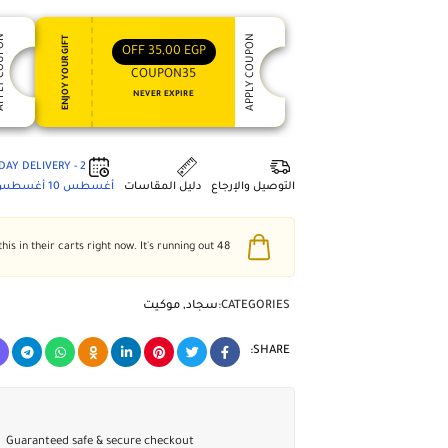
 COUPON
APPLY COUPON
ENJOY YOUR GIFT
OFF
35,00
EGP
COUPON35
NEVER EXPIRE
2 - DAY DELIVERY
التوصيل والإرجاع
دليل المقاسات
أغسطس 10
أغسطس 4
people have this in their carts right now. It's running out!
48
CATEGORIES:
سجاد
,
موكيت
SHARE:
Guaranteed safe & secure checkout