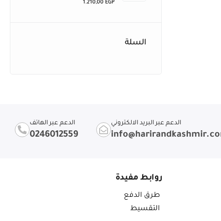
1.210,00
EGP
السلة
الدعم عبر البريد الالكتروني
الدعم عبر الهاتف
0246012559
info@harirandkashmir.c
روابط مفيدة
طرق الدفع
التقسيط