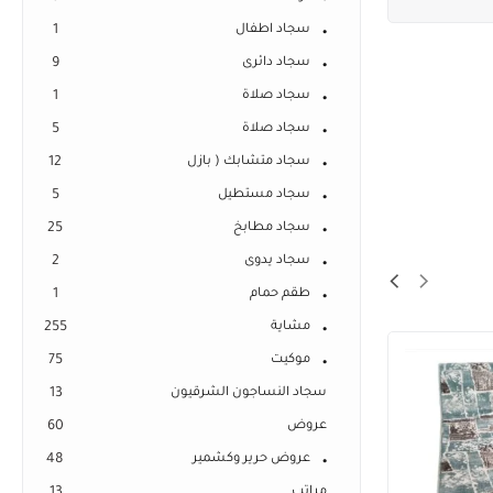
سجاد اطفال
1
سجاد دائرى
9
سجاد صلاة
1
سجاد صلاة
5
سجاد متشابك ( بازل
12
سجاد مستطيل
5
سجاد مطابخ
25
سجاد يدوى
2
طقم حمام
1
مشاية
255
موكيت
75
سجاد النساجون الشرقيون
13
عروض
60
عروض حرير وكشمير
48
مراتب