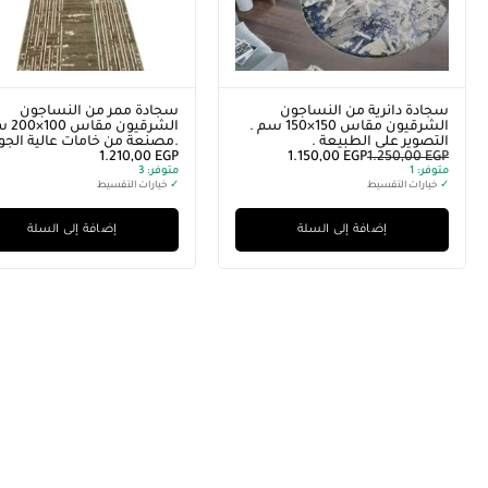
سجادة دائرية من النساجون
سجادة ممر من النساجون
الشرقيون مقاس 150×150 سم .
الشرقيون م
التصوير على الطبيعة .
.مصنعة من خامات عالية الجود
1.210,00
EGP
1.150,00
EGP
1.250,00
EGP
متوفر:
1
متوفر:
3
✓
خيارات التقسيط
✓
خيارات التقسيط
إضافة إلى السلة
إضافة إلى السلة