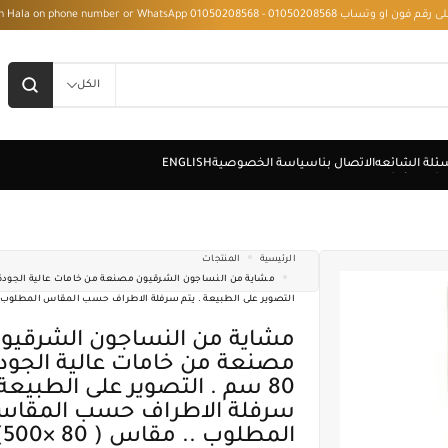
 - Installment with Hala on phone number or WhatsApp 01050208568
الكل
الرئيسية
المنتجات
التصوير على الطبيعة . يتم سرفلة الاطراف حسب المقاس المطلوب .. مقاس
مشاية من النساجون الشرقيون
مصنعة من خامات عالية الجود
80 سم . التصوير على الطبيعة 
سرفلة الاطراف حسب المقا
المطلوب .. مقاس ( 80 ×500)