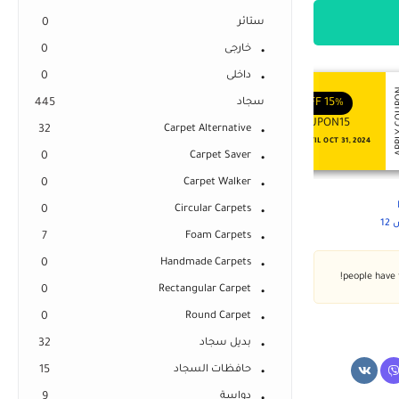
ستائر
0
خارجى
0
داخلى
0
APPLY COUPON
APPLY
ENJOY YOUR GIFT
ENJOY YOUR GIFT
15%
OFF
سجاد
10%
OFF
445
COUPON10
COUPON15
32
Carpet Alternative
NEVER EXPIRE
VALID UNTIL OCT 31, 2024
0
Carpet Saver
0
Carpet Walker
0
Circular Carpets
1
7
Foam Carpets
0
Handmade Carpets
0
Rectangular Carpet
0
Round Carpet
بديل سجاد
32
حافظات السجاد
15
دواسة
9