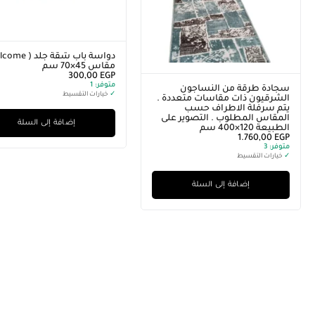
مقاس 45×70 سم
300,00
EGP
متوفر:
1
سجادة طرقة من النساجون
✓
خيارات التقسيط
الشرقيون ذات مقاسات متعددة .
يتم سرفلة الاطراف حسب
المقاس المطلوب . التصوير على
إضافة إلى السلة
الطبيعة 120×400 سم
1.760,00
EGP
متوفر:
3
✓
خيارات التقسيط
إضافة إلى السلة