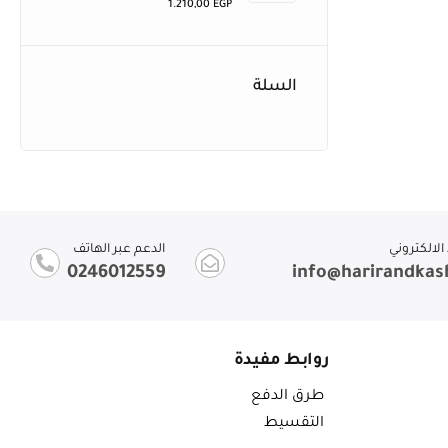
1.210,00
EGP
السلة
 الالكتروني
الدعم عبر الهاتف
0246012559
info@harirandka
روابط مفيدة
طرق الدفع
التقسيط