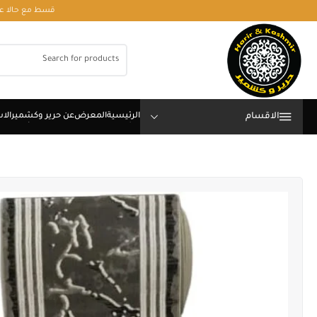
قسط مع حالا على رقم فون او وتساب 01050208568
الاقسام