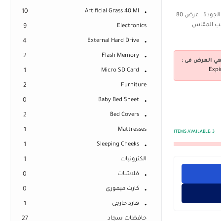
10
Artificial Grass 40 Ml
مشاية من النساجون الشرقيون مصنعة من خامات عالية الجودة . عرض 80
سب المقاس
9
Electronics
4
External Hard Drive
2
Flash Memory
هي العرض فى :
Expi
1
Micro SD Card
2
Furniture
0
Baby Bed Sheet
2
Bed Covers
1
Mattresses
ITEMS AVAILABLE:
3
1
Sleeping Cheeks
الكترونيات
1
فلاشات
0
كارت ميمورى
0
هارد خارجى
1
حافظات سجاد
27