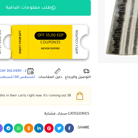
طلب معلومات اضافية
 COUPON
APPLY COUPON
ENJOY YOUR GIFT
OFF
35,00
EGP
COUPON35
NEVER EXPIRE
2 - DAY DELIVERY
التوصيل والإرجاع
دليل المقاسات
أغسطس 08
أغسطس 2
people have this in their carts right now. It's running out!
38
CATEGORIES:
سجاد
,
مشاية
SHARE: