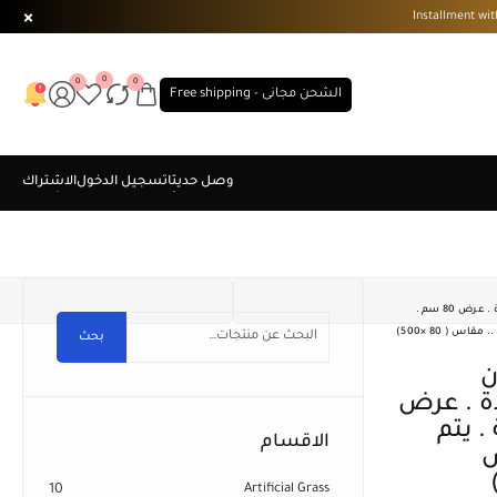
0
0
0
الشحن مجانى - Free shipping
مشاية من النساجون الشرقيون مصنعة من خامات عالية الجودة . عرض 80 سم .
 ( 80 ×500)
بحث
ة . عرض
. يتم
الاقسام
س
10
Artificial Grass