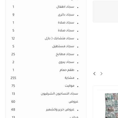
سجاد اطفال
1
سجاد دائرى
9
سجاد صلاة
1
سجاد صلاة
5
سجاد متشابك ( بازل
12
سجاد مستطيل
5
سجاد مطابخ
25
سجاد يدوى
2
طقم حمام
1
مشاية
255
موكيت
75
سجاد النساجون الشرقيون
13
عروض
60
عروض حرير وكشمير
48
مراتب