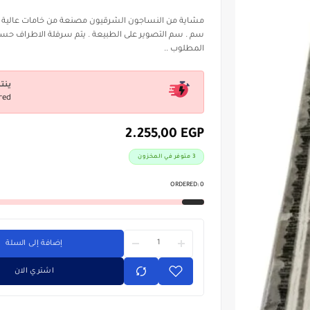
سم . سم التصوير على الطبيعة . يتم سرفلة الاطراف ح
المطلوب ..
ينت
red
2.255,00
EGP
3 متوفر في المخزون
ORDERED:
0
إضافة إلى السلة
اشتري الان