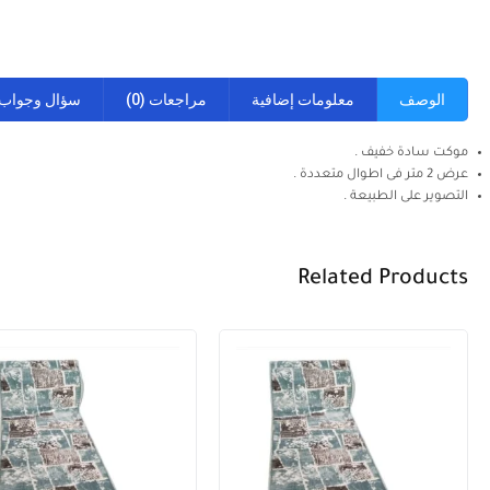
الوصف
معلومات إضافية
مراجعات (0)
سؤال وجواب
موكت سادة خفيف .
عرض 2 متر فى اطوال متعددة .
التصوير على الطبيعة .
Related Products