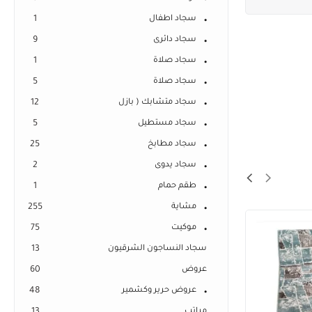
سجاد اطفال
1
سجاد دائرى
9
سجاد صلاة
1
سجاد صلاة
5
سجاد متشابك ( بازل
12
سجاد مستطيل
5
سجاد مطابخ
25
سجاد يدوى
2
طقم حمام
1
مشاية
255
موكيت
75
سجاد النساجون الشرقيون
13
عروض
60
عروض حرير وكشمير
48
مراتب