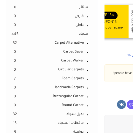
ستائر
0
APPLY COUPON
APPLY
ENJOY YOUR GIFT
ENJOY YOUR GIFT
OFF
10%
OFF
15%
خارجى
0
COUPON10
COUPON15
داخلى
0
NEVER EXPIRE
VALID UNTIL OCT 31, 2024
سجاد
445
32
Carpet Alternative
0
Carpet Saver
1
0
Carpet Walker
0
Circular Carpets
7
Foam Carpets
0
Handmade Carpets
0
Rectangular Carpet
0
Round Carpet
بديل سجاد
32
حافظات السجاد
15
دواسة
9