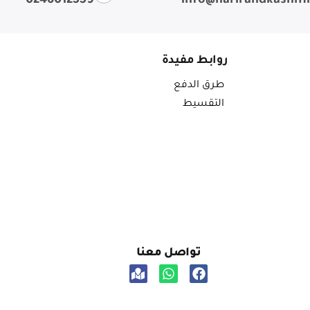
0246012559
info@harirandkashm
روابط مفيدة
طرق الدفع
التقسيط
تواصل معنا