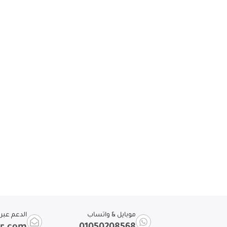
موبايل & واتساب
الدعم عبر ا