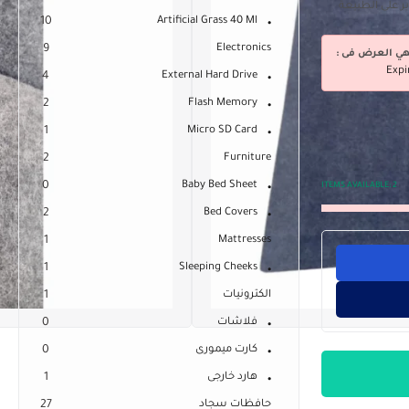
10
Artificial Grass 40 Ml
9
Electronics
هي العرض فى :
Expi
4
External Hard Drive
2
Flash Memory
1
Micro SD Card
2
Furniture
0
Baby Bed Sheet
ITEMS AVAILABLE:
2
2
Bed Covers
1
Mattresses
1
Sleeping Cheeks
الكترونيات
1
فلاشات
0
كارت ميمورى
0
هارد خارجى
1
حافظات سجاد
27