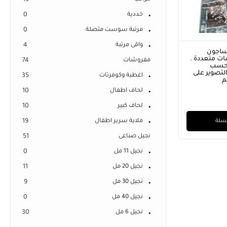
13
خددية
0
مرتبة سوست متصلة
0
واقى مرتبة
4
ساجون
ت متعددة .
مفروشات
74
 حسب
لتصوير على
اغطية وكوفرتات
35
لحاف اطفال
10
لحاف كبير
10
لسلة
ملاية سرير اطفال
19
نجيل صناعى
51
نجيل 11 مل
0
نجيل 20 مل
11
نجيل 30 مل
9
نجيل 40 مل
0
نجيل 6 مل
30