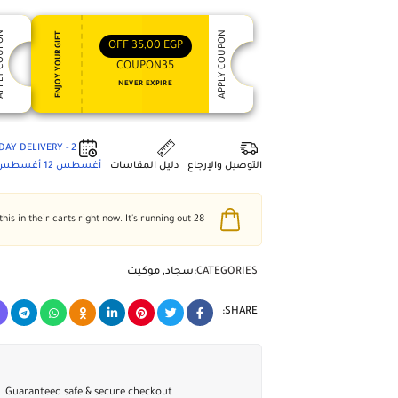
 COUPON
APPLY COUPON
ENJOY YOUR GIFT
OFF
35,00
EGP
COUPON35
NEVER EXPIRE
2 - DAY DELIVERY
التوصيل والإرجاع
دليل المقاسات
أغسطس 12
أغسطس 6
people have this in their carts right now. It's running out!
28
CATEGORIES:
سجاد
,
موكيت
SHARE:
Guaranteed safe & secure checkout