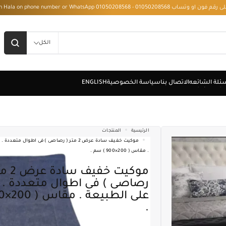
 - Installment with Hala on phone number or WhatsApp 01050208568
الكل
الرئيسية
المنتجات
موكيت خفيف سادة عرض 2 متر ( رصاصى ) فى اطوال م
. مقاس ( 200×900 ) سم .
موكيت خفيف سادة عرض 2 متر (
رصاصى ) فى اطوال متعددة . ا
.