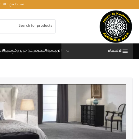
قسط مع حالا على رقم فون او وتساب 01050208568
الاقسام