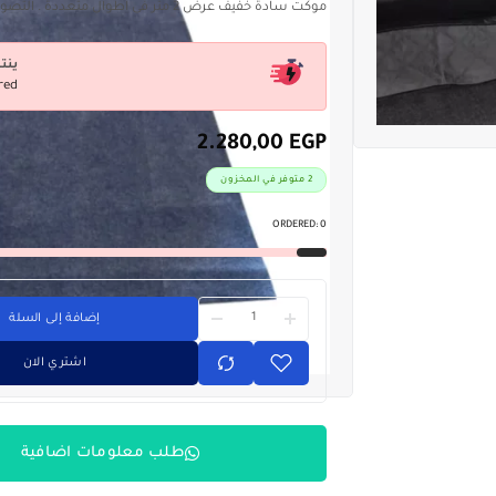
موكت سادة خفيف عرض 2 متر فى اطوال متعددة . التصوير على الطبيعة
ينت
red
2.280,00
EGP
2 متوفر في المخزون
ORDERED:
0
إضافة إلى السلة
اشتري الان
طلب معلومات اضافية