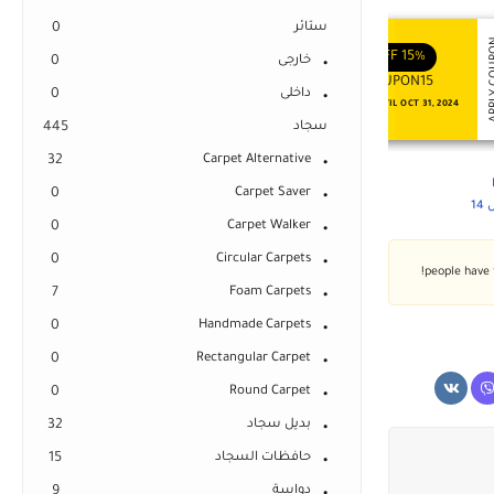
ستائر
0
APPLY COUPON
APPLY
ENJOY YOUR GIFT
ENJOY YOUR GIFT
OFF
10%
OFF
15%
خارجى
0
COUPON10
COUPON15
داخلى
0
NEVER EXPIRE
VALID UNTIL OCT 31, 2024
سجاد
445
32
Carpet Alternative
0
Carpet Saver
1
0
Carpet Walker
0
Circular Carpets
7
Foam Carpets
0
Handmade Carpets
0
Rectangular Carpet
0
Round Carpet
بديل سجاد
32
حافظات السجاد
15
دواسة
9