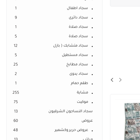
سجاد اطفال
1
سجاد دائرى
9
سجاد صلاة
1
سجاد صلاة
5
سجاد متشابك ( بازل
12
سجاد مستطيل
5
سجاد مطابخ
25
سجاد يدوى
2
طقم حمام
1
مشاية
255
موكيت
75
سجاد النساجون الشرقيون
13
عروض
60
عروض حرير وكشمير
48
مراتب