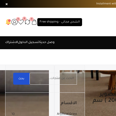
0
0
0
الشحن مجانى - Free shipping
ددة . التصوير على الطبيعة .
بحث
تصوير
على الطبيعة . مقاس ( 200×200 ) سم
الاقسام
10
Artificial Grass