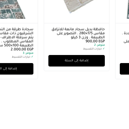
حافظة بديل سجاد مانعة للانزلاق
سجادة طرقة من الن
ة .
مقاس 175×280 . التصوير على
الشرقيون ذات مقاسا
الطبيعة . وزن 3 كيلو
يتم سرفلة الاطراف
لى
EGP
900,00
المقاس المطلوب . ا
متوفر:
2
الطبيعة 100×500 سم
✓
خيارات التقسيط
EGP
2.000,00
متوفر:
3
✓
خيارات التقسيط
إضافة إلى السلة
إضافة إلى ا