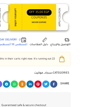
 COUPON
APPLY COUPON
ENJOY YOUR GIFT
OFF
35,00
EGP
COUPON35
NEVER EXPIRE
2 - DAY DELIVERY
التوصيل والإرجاع
دليل المقاسات
أغسطس 10
أغسطس 4
people have this in their carts right now. It's running out!
22
CATEGORIES:
سجاد
,
موكيت
SHARE:
Guaranteed safe & secure checkout