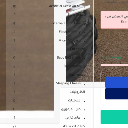
10
Artificial Grass 40 Ml
9
Electronics
هي العرض فى :
Expi
4
External Hard Drive
2
Flash Memory
1
Micro SD Card
2
Furniture
0
Baby Bed Sheet
ITEMS AVAILABLE:
2
2
Bed Covers
1
Mattresses
1
Sleeping Cheeks
الكترونيات
1
فلاشات
0
كارت ميمورى
0
هارد خارجى
1
حافظات سجاد
27