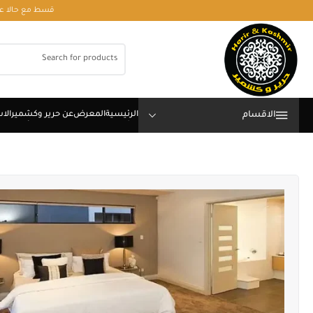
قسط مع حالا على رقم فون او وتساب 01050208568
الاقسام