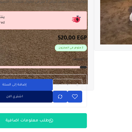
موكت سادة خفيف عرض 2 متر فى اطوال متعددة . التصوير على الطبيعة
ينت
red
520,00
EGP
2 متوفر في المخزون
ORDERED:
0
إضافة إلى السلة
اشتري الان
طلب معلومات اضافية