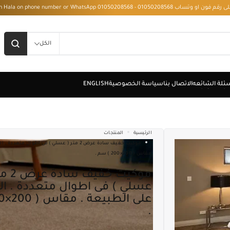
 - Installment with Hala on phone number or WhatsApp 01050208568
الكل
الرئيسية
المنتجات
موكيت خفيف سادة عرض 2 متر ( عسلي ) فى اطوال متع
مقاس ( 200×200 ) سم .
موكيت خفيف سادة عرض 2 متر (
عسلي ) فى اطوال متعددة . ال
.