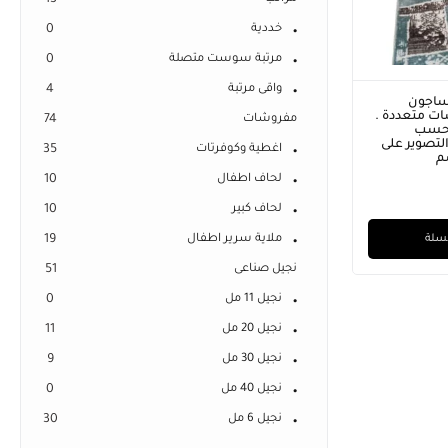
13
خددية
0
مرتبة سوست متصلة
0
واقى مرتبة
4
ساجون
ت متعددة .
مفروشات
74
 حسب
لتصوير على
اغطية وكوفرتات
35
لحاف اطفال
10
لحاف كبير
10
لسلة
ملاية سرير اطفال
19
نجيل صناعى
51
نجيل 11 مل
0
نجيل 20 مل
11
نجيل 30 مل
9
نجيل 40 مل
0
نجيل 6 مل
30