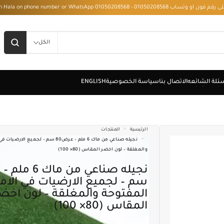
 - Installment with Hala on phone number or WhatsApp 01050208568
الكل
الرئيسية
المنتجات
نجيله صناعي من ماك 6 ملم – عرض80 سم – لجمي
والمغلقة – لون اخضر المقاس (80× 100)
نجيله صناعي من ماك 6 ملم – عرض80
سم – لجميع الارضيات في الام
المفتوحة والمغلقة – لون اخض
المقاس (80× 100)