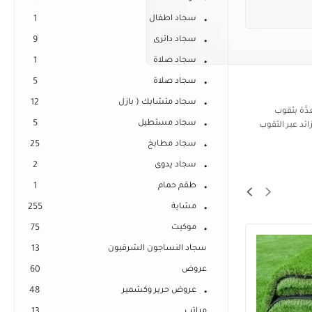
سجاد اطفال
1
سجاد دائرى
9
سجاد صلاة
1
سجاد صلاة
5
سجاد متشابك ( بازل
12
مُعدَّة بثقوب
سجاد مستطيل
5
ائد عبر الثقوب
سجاد مطابخ
25
سجاد يدوى
2
طقم حمام
1
مشاية
255
موكيت
75
سجاد النساجون الشرقيون
13
عروض
60
عروض حرير وكشمير
48
مراتب