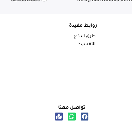
0246012559
info@harirandkashm
روابط مفيدة
طرق الدفع
التقسيط
تواصل معنا