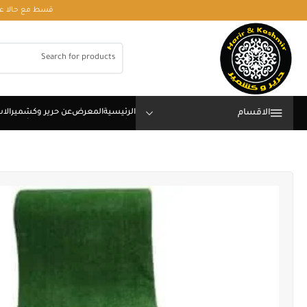
قسط مع حالا على رقم فون او وتساب 01050208568
الاقسام