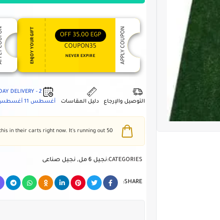
 COUPON
APPLY COUPON
ENJOY YOUR GIFT
OFF
35,00
EGP
COUPON35
NEVER EXPIRE
2 - DAY DELIVERY
التوصيل والإرجاع
دليل المقاسات
أغسطس 11
أغسطس 5
people have this in their carts right now. It's running out!
50
CATEGORIES:
نجيل 6 مل
,
نجيل صناعى
SHARE: