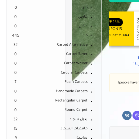
ستائر
0
خارجى
0
APPLY COUPON
APPLY
ENJOY YOUR GIFT
ENJOY YOUR GIFT
OFF
10%
OFF
15%
داخلى
0
COUPON10
COUPON15
سجاد
445
NEVER EXPIRE
VALID UNTIL OCT 31, 2024
32
Carpet Alternative
0
Carpet Saver
0
Carpet Walker
1
0
Circular Carpets
7
Foam Carpets
0
Handmade Carpets
0
Rectangular Carpet
0
Round Carpet
بديل سجاد
32
حافظات السجاد
15
دواسة
9