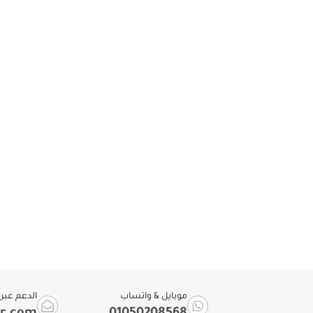
موبايل & واتساب
الدعم عبر ا