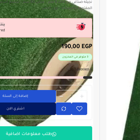
نجيله صناعي من ماك 6 ملم – عرض 80 سم
المفتوحة والمغلقة – لون اخضر
ينت
red
190,00
EGP
3 متوفر في المخزون
ORDERED:
0
إضافة إلى السلة
اشتري الان
طلب معلومات اضافية