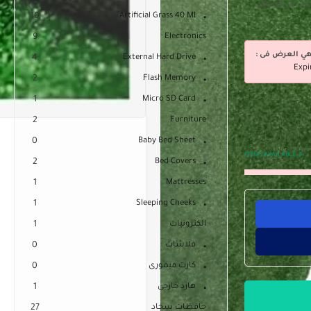
 – لجميع الارضيات في الاماكن
10
Artificial Grass 40 Ml
9
Electronics
هي العرض فى :
4
External Hard Drive
Expi
2
Flash Memory
1
Micro SD Card
2
Furniture
0
Baby Bed Sheet
ITEMS AVAILABLE:
3
2
Bed Covers
1
Mattresses
1
Sleeping Cheeks
الكترونيات
1
فلاشات
0
كارت ميمورى
0
هارد خارجى
1
حافظات سجاد
27