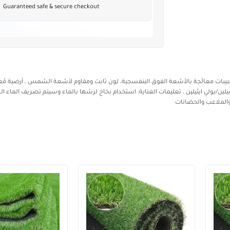
Guaranteed safe & secure checkout
 80سم ويتم اختيار الطول المناسب حبيبات معالَجة بالأشعة الفوق البنفسجية، لون ثابت ومقاوم لأشعة الشمس ، أرضية 
بيلين/بولي ايثيلين ، تعليمات العناية: استخدام بخاخ لرشها بالماء وسيتم تصريف الماء الز
 والملاعب والحضانات